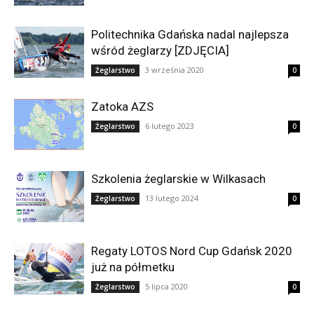
Politechnika Gdańska nadal najlepsza
wśród żeglarzy [ZDJĘCIA]
3 września 2020
Żeglarstwo
0
Zatoka AZS
6 lutego 2023
Żeglarstwo
0
Szkolenia żeglarskie w Wilkasach
13 lutego 2024
Żeglarstwo
0
Regaty LOTOS Nord Cup Gdańsk 2020
już na półmetku
5 lipca 2020
Żeglarstwo
0