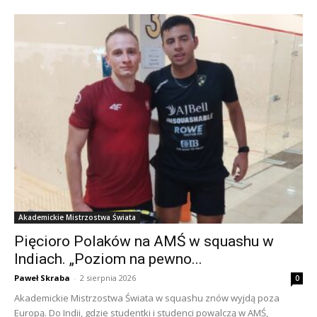
Akademickie Mistrzostwa Świata
Pięcioro Polaków na AMŚ w squashu w
Indiach. „Poziom na pewno...
Paweł Skraba
-
2 sierpnia 2026
0
Akademickie Mistrzostwa Świata w squashu znów wyjdą poza
Europą. Do Indii, gdzie studentki i studenci powalczą w AMŚ,