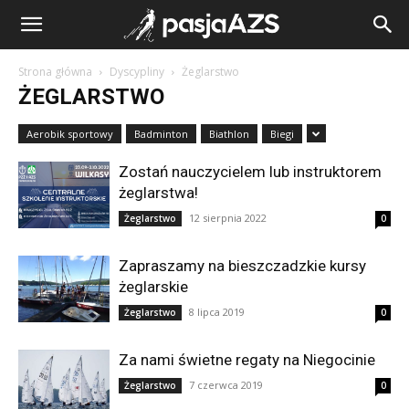
Strona główna
Dyscypliny
Żeglarstwo
ŻEGLARSTWO
Aerobik sportowy
Badminton
Biathlon
Biegi
Zostań nauczycielem lub instruktorem
żeglarstwa!
12 sierpnia 2022
Żeglarstwo
0
Zapraszamy na bieszczadzkie kursy
żeglarskie
8 lipca 2019
Żeglarstwo
0
Za nami świetne regaty na Niegocinie
7 czerwca 2019
Żeglarstwo
0