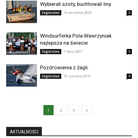
Wybierali szoty, buchtowali liny
16 września 2020
Żeglarstwo
0
Windsurferka Pola Wawrzyniak
najlepsza na świecie
1 lipca 2021
Żeglarstwo
0
Pozdrowienia z żagli
10 czerwca 2019
Żeglarstwo
0
1
2
3
AKTUALNOŚCI