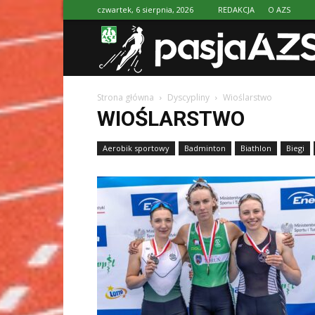
czwartek, 6 sierpnia, 2026
REDAKCJA
O AZS
Strona główna
Dyscypliny
Wioślarstwo
WIOŚLARSTWO
Aerobik sportowy
Badminton
Biathlon
Biegi