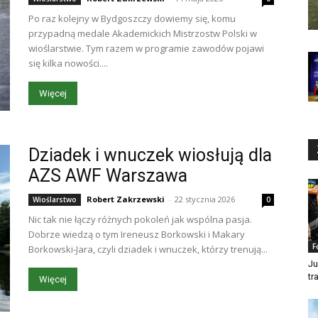
Po raz kolejny w Bydgoszczy dowiemy się, komu
przypadną medale Akademickich Mistrzostw Polski w
wioślarstwie. Tym razem w programie zawodów pojawi
się kilka nowości....
Więcej
Dziadek i wnuczek wiosłują dla
AZS AWF Warszawa
Robert Zakrzewski
-
22 stycznia 2026
Wioślarstwo
0
Nic tak nie łączy różnych pokoleń jak wspólna pasja.
Dobrze wiedzą o tym Ireneusz Borkowski i Makary
F
Borkowski-Jara, czyli dziadek i wnuczek, którzy trenują...
Ju
tr
Więcej