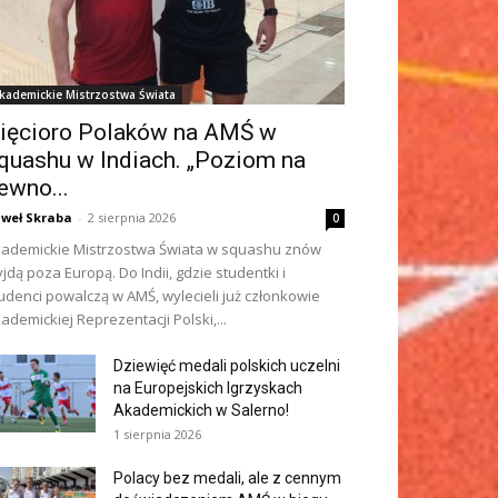
kademickie Mistrzostwa Świata
ięcioro Polaków na AMŚ w
quashu w Indiach. „Poziom na
ewno...
weł Skraba
-
2 sierpnia 2026
0
ademickie Mistrzostwa Świata w squashu znów
jdą poza Europą. Do Indii, gdzie studentki i
udenci powalczą w AMŚ, wylecieli już członkowie
ademickiej Reprezentacji Polski,...
Dziewięć medali polskich uczelni
na Europejskich Igrzyskach
Akademickich w Salerno!
1 sierpnia 2026
Polacy bez medali, ale z cennym