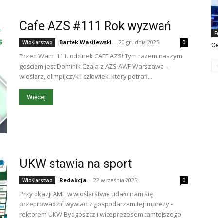
Cafe AZS #111 Rok wyzwań
F
Bartek Wasilewski
-
20 grudnia 2025
Wioślarstwo
0
Ce
Przed Wami 111. odcinek CAFE AZS! Tym razem naszym
gościem jest Dominik Czaja z AZS AWF Warszawa –
wioślarz, olimpijczyk i człowiek, który potrafi...
Więcej
UKW stawia na sport
Redakcja
-
22 września 2025
Wioślarstwo
0
Przy okazji AME w wioślarstwie udało nam się
przeprowadzić wywiad z gospodarzem tej imprezy -
rektorem UKW Bydgoszcz i wiceprezesem tamtejszego