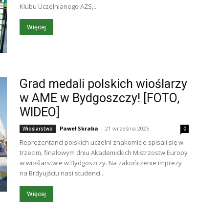
Klubu Uczelnianego AZS,...
Więcej
Grad medali polskich wioślarzy
w AME w Bydgoszczy! [FOTO,
WIDEO]
Paweł Skraba
-
21 września 2025
Wioślarstwo
0
Reprezentanci polskich uczelni znakomicie spisali się w
trzecim, finałowym dniu Akademickich Mistrzostw Europy
w wioślarstwie w Bydgoszczy. Na zakończenie imprezy
na Brdyujściu nasi studenci...
Więcej