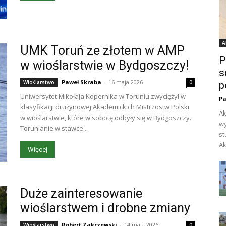
A
UMK Toruń ze złotem w AMP
P
w wioślarstwie w Bydgoszczy!
s
Paweł Skraba
-
16 maja 2026
Wioślarstwo
0
p
Uniwersytet Mikołaja Kopernika w Toruniu zwyciężył w
Pa
klasyfikacji drużynowej Akademickich Mistrzostw Polski
Ak
w wioślarstwie, które w sobotę odbyły się w Bydgoszczy.
wy
Torunianie w stawce...
st
Ak
Więcej
Duże zainteresowanie
wioślarstwem i drobne zmiany
Robert Zakrzewski
-
14 maja 2026
Wioślarstwo
0