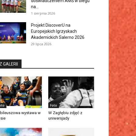
doświadczeniem AMŚ w biegu
na...
1 sierpnia 2026
Projekt DiscoverU na
Europejskich Igrzyskach
Akademickich Salerno 2026
29 lipca 2026
Z GALERII
oto
Foto
bileuszowa wystawa w
W Zagłębiu zdjęć z
asie
uniwersjady