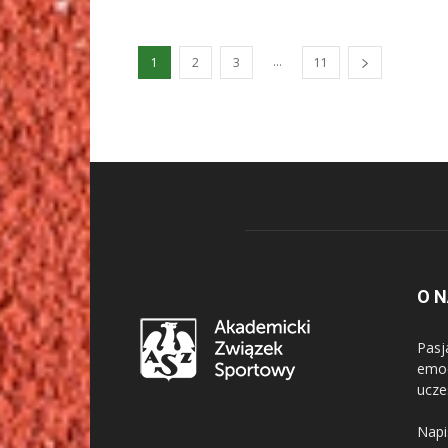
...
1
2
3
11
O 
Pasj
emoc
ucze
Napi