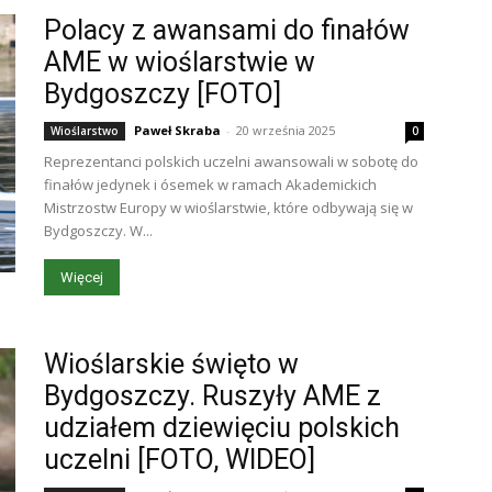
Polacy z awansami do finałów
AME w wioślarstwie w
Bydgoszczy [FOTO]
Paweł Skraba
-
20 września 2025
Wioślarstwo
0
Reprezentanci polskich uczelni awansowali w sobotę do
finałów jedynek i ósemek w ramach Akademickich
Mistrzostw Europy w wioślarstwie, które odbywają się w
Bydgoszczy. W...
Więcej
Wioślarskie święto w
Bydgoszczy. Ruszyły AME z
udziałem dziewięciu polskich
uczelni [FOTO, WIDEO]