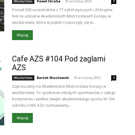
Paweł Skraba
-
19 września 2025
Wioślarstwo
0
Ponad 500 uczestników z 77 szkół wyższych i 20 krajów
bierze udział w Akademickich Mistrzostwach Europy w
wioślarstwie, które w piątek rozpoczęły się w...
Więcej
Cafe AZS #104 Pod żaglami
AZS
Bartek Wasilewski
-
19 września 2025
Wioślarstwo
0
Zapraszamy na Akademickie Mistrzostwa Europy w
wioślarstwie. To spotkanie młodych sportowców z całego
kontynentu i wielkie święto akademickiego sportu.W 104.
odcinku CAFE AZS rozmawiamy...
Więcej