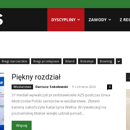
Pasja
DYSCYPLINY
ZAWODY
Z RE
AZS
Biegi narciarskie
Biegi przełajowe
Bilard
Bobsleje
Bowling
Piękny rozdział
Dariusz Sokołowski
-
9 czerwca 2026
Wioślarstwo
0
31 medali wywalczyli przedstawiciele AZS podczas Enea
Mistrzostw Polski seniorów w wioślarstwie. Złotem
karierę zakończyła Katarzyna Wełna. W rywalizacji na
poznańskiej Malcie wzięło udział ponad...
Więcej