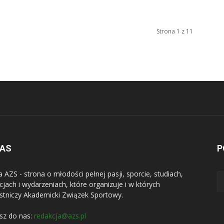
Strona 1 z 11
NAS
P
a AZS - strona o młodości pełnej pasji, sporcie, studiach,
jach i wydarzeniach, które organizuje i w których
stniczy Akademicki Związek Sportowy.
sz do nas:
redakcja@azs.pl