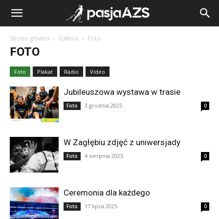
Strona główna
Galeria
Foto
FOTO
Foto
Plakat
Radio
Video
Jubileuszowa wystawa w trasie
3 grudnia 2025
Foto
0
W Zagłębiu zdjęć z uniwersjady
4 sierpnia 2025
Foto
0
Ceremonia dla każdego
17 lipca 2025
Foto
0