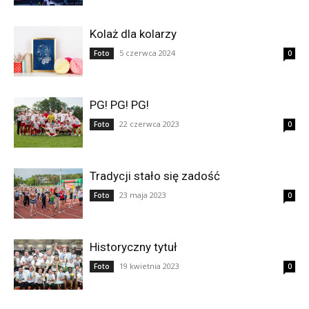
Kolaż dla kolarzy
5 czerwca 2024
Foto
0
PG! PG! PG!
22 czerwca 2023
Foto
0
Tradycji stało się zadość
23 maja 2023
Foto
0
Historyczny tytuł
19 kwietnia 2023
Foto
0