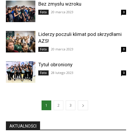
Bez zmysłu wzroku
20 marca 2023
Foto
0
Liderzy poczuli klimat pod skrzydłami
AZS!
20 marca 2023
Foto
0
Tytuł obroniony
28 lutego 2023
Foto
0
1
2
3
AKTUALNOŚCI