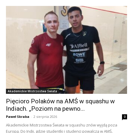
Akademickie Mistrzostwa Świata
Pięcioro Polaków na AMŚ w squashu w
Indiach. „Poziom na pewno...
Paweł Skraba
-
2 sierpnia 2026
0
Akademickie Mistrzostwa Świata w squashu znów wyjdą poza
Europą. Do Indii, gdzie studentki i studenci powalczą w AMŚ,