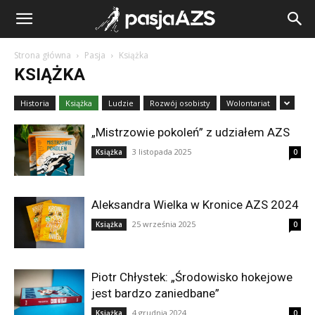
Strona główna
Pasja
Książka
KSIĄŻKA
Historia
Książka
Ludzie
Rozwój osobisty
Wolontariat
„Mistrzowie pokoleń” z udziałem AZS
3 listopada 2025
Książka
0
Aleksandra Wielka w Kronice AZS 2024
25 września 2025
Książka
0
Piotr Chłystek: „Środowisko hokejowe
jest bardzo zaniedbane”
4 grudnia 2024
Książka
0