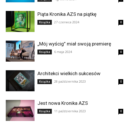
Piąta Kronika AZS na piątkę
27 czerwca 2024
Książka
0
„Mój wyścig” miał swoją premierę
6 maja 2024
Książka
0
Architekci wielkich sukcesów
28 października 2023
Książka
0
Jest nowa Kronika AZS
11 października 2023
Książka
0