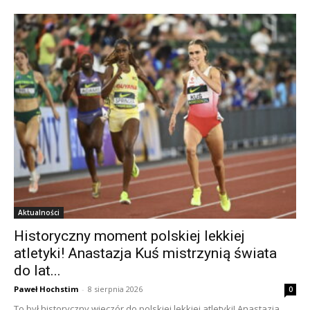
Aktualności
Historyczny moment polskiej lekkiej
atletyki! Anastazja Kuś mistrzynią świata
do lat...
Paweł Hochstim
-
8 sierpnia 2026
0
To był historyczny wieczór do polskiej lekkiej atletyki! Anastazja