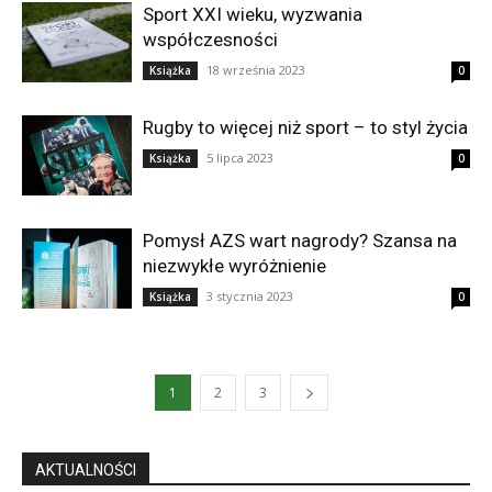
Sport XXI wieku, wyzwania
współczesności
18 września 2023
Książka
0
Rugby to więcej niż sport – to styl życia
5 lipca 2023
Książka
0
Pomysł AZS wart nagrody? Szansa na
niezwykłe wyróżnienie
3 stycznia 2023
Książka
0
1
2
3
AKTUALNOŚCI