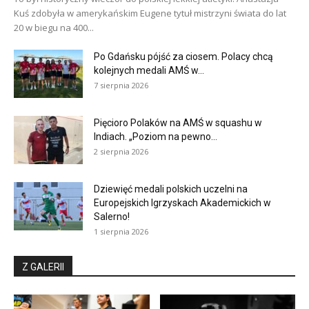
Kuś zdobyła w amerykańskim Eugene tytuł mistrzyni świata do lat
20 w biegu na 400...
Po Gdańsku pójść za ciosem. Polacy chcą
kolejnych medali AMŚ w...
7 sierpnia 2026
Pięcioro Polaków na AMŚ w squashu w
Indiach. „Poziom na pewno...
2 sierpnia 2026
Dziewięć medali polskich uczelni na
Europejskich Igrzyskach Akademickich w
Salerno!
1 sierpnia 2026
Z GALERII