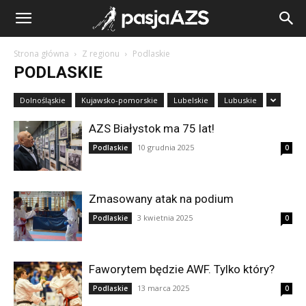
Strona główna
Z regionu
Podlaskie
PODLASKIE
Dolnośląskie
Kujawsko-pomorskie
Lubelskie
Lubuskie
AZS Białystok ma 75 lat!
10 grudnia 2025
Podlaskie
0
Zmasowany atak na podium
3 kwietnia 2025
Podlaskie
0
Faworytem będzie AWF. Tylko który?
13 marca 2025
Podlaskie
0