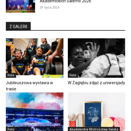
Akademickich Salerno 2026
29 lipca 2026
Z GALERII
Foto
Foto
Jubileuszowa wystawa w
W Zagłębiu zdjęć z uniwersjady
trasie
Foto
Akademickie Mistrzostwa Świata