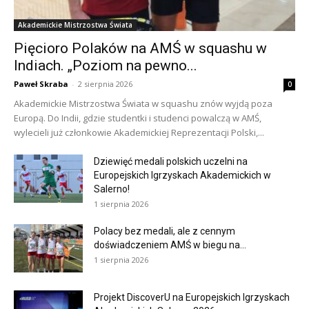
Akademickie Mistrzostwa Świata
Pięcioro Polaków na AMŚ w squashu w
Indiach. „Poziom na pewno...
Paweł Skraba
-
2 sierpnia 2026
0
Akademickie Mistrzostwa Świata w squashu znów wyjdą poza
Europą. Do Indii, gdzie studentki i studenci powalczą w AMŚ,
wylecieli już członkowie Akademickiej Reprezentacji Polski,...
Dziewięć medali polskich uczelni na
Europejskich Igrzyskach Akademickich w
Salerno!
1 sierpnia 2026
Polacy bez medali, ale z cennym
doświadczeniem AMŚ w biegu na...
1 sierpnia 2026
Projekt DiscoverU na Europejskich Igrzyskach