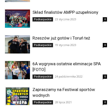
Skład finalistów AMPP uzupełniony
23 stycznia 2023
Podkarpackie
0
Rzeszów już gotów i Toruń też
19 stycznia 2023
Podkarpackie
0
6A wygrywa ostatnie eliminacje SPA
[FOTO]
24 października 2022
Podkarpackie
0
Zapraszamy na Festiwal sportów
wodnych
28 lipca 2021
Podkarpackie
0