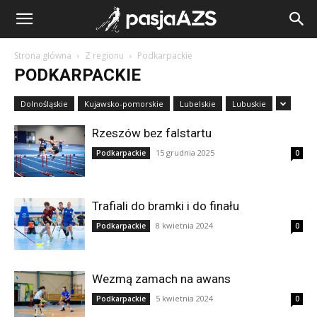
Strona główna
Z regionu
Podkarpackie
PODKARPACKIE
Dolnośląskie
Kujawsko-pomorskie
Lubelskie
Lubuskie
Rzeszów bez falstartu
15 grudnia 2025
Podkarpackie
0
Trafiali do bramki i do finału
8 kwietnia 2024
Podkarpackie
0
Wezmą zamach na awans
5 kwietnia 2024
Podkarpackie
0