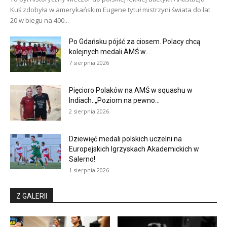
Kuś zdobyła w amerykańskim Eugene tytuł mistrzyni świata do lat
20 w biegu na 400...
Po Gdańsku pójść za ciosem. Polacy chcą
kolejnych medali AMŚ w...
7 sierpnia 2026
Pięcioro Polaków na AMŚ w squashu w
Indiach. „Poziom na pewno...
2 sierpnia 2026
Dziewięć medali polskich uczelni na
Europejskich Igrzyskach Akademickich w
Salerno!
1 sierpnia 2026
Z GALERII