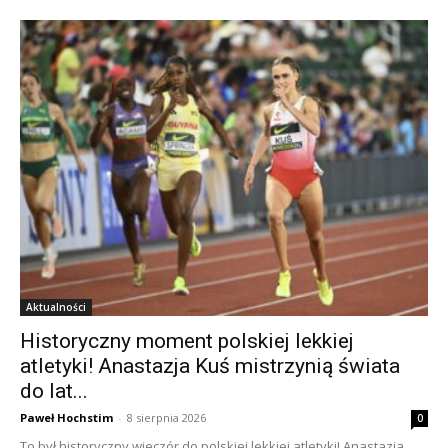
Aktualności
Historyczny moment polskiej lekkiej
atletyki! Anastazja Kuś mistrzynią świata
do lat...
Paweł Hochstim
-
8 sierpnia 2026
0
To był historyczny wieczór do polskiej lekkiej atletyki! Anastazja