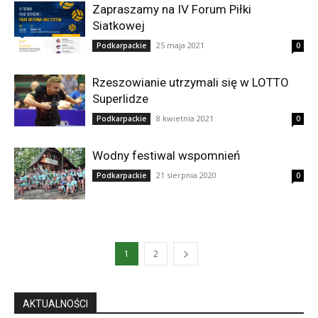
Zapraszamy na IV Forum Piłki
Siatkowej
25 maja 2021
Podkarpackie
0
Rzeszowianie utrzymali się w LOTTO
Superlidze
8 kwietnia 2021
Podkarpackie
0
Wodny festiwal wspomnień
21 sierpnia 2020
Podkarpackie
0
1
2
AKTUALNOŚCI