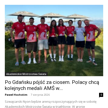
Akademickie Mistrzostwa Świata
Po Gdańsku pójść za ciosem. Polacy chcą
kolejnych medali AMŚ w...
Paweł Hochstim
-
7 sierpnia 2026
0
Szwajcarski Nyon będzie areną rozpoczynających się w sobotę
Akademickich Mistrzostw Świata w triathlonie. W gronie