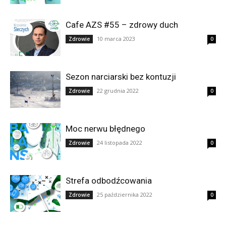
Cafe AZS #55 – zdrowy duch
10 marca 2023
Zdrowie
0
Sezon narciarski bez kontuzji
22 grudnia 2022
Zdrowie
0
Moc nerwu błędnego
24 listopada 2022
Zdrowie
0
Strefa odbodźcowania
25 października 2022
Zdrowie
0