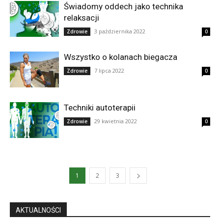
Świadomy oddech jako technika
relaksacji
3 października 2022
Zdrowie
0
Wszystko o kolanach biegacza
7 lipca 2022
Zdrowie
0
Techniki autoterapii
29 kwietnia 2022
Zdrowie
0
1
2
3
AKTUALNOŚCI