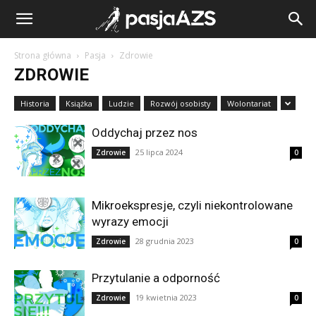
Strona główna
Pasja
Zdrowie
ZDROWIE
Historia
Książka
Ludzie
Rozwój osobisty
Wolontariat
Oddychaj przez nos
25 lipca 2024
Zdrowie
0
Mikroekspresje, czyli niekontrolowane
wyrazy emocji
28 grudnia 2023
Zdrowie
0
Przytulanie a odporność
19 kwietnia 2023
Zdrowie
0