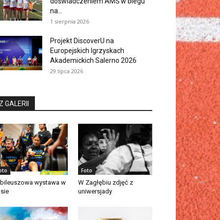
doświadczeniem AMŚ w biegu
na...
1 sierpnia 2026
Projekt DiscoverU na
Europejskich Igrzyskach
Akademickich Salerno 2026
29 lipca 2026
Z GALERII
oto
Foto
bileuszowa wystawa w
W Zagłębiu zdjęć z
asie
uniwersjady