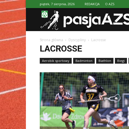
piątek, 7 sierpnia, 2026
REDAKCJA
O AZS
Strona główna
Dyscypliny
Lacrosse
LACROSSE
Aerobik sportowy
Badminton
Biathlon
Biegi