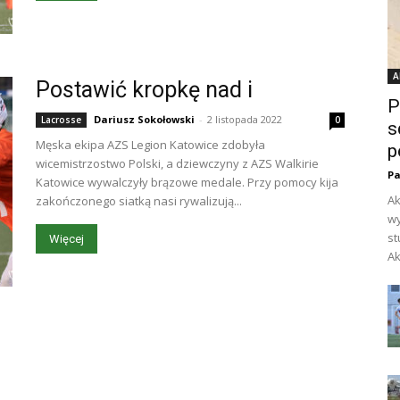
A
Postawić kropkę nad i
P
Dariusz Sokołowski
-
2 listopada 2022
Lacrosse
0
s
Męska ekipa AZS Legion Katowice zdobyła
p
wicemistrzostwo Polski, a dziewczyny z AZS Walkirie
Pa
Katowice wywalczyły brązowe medale. Przy pomocy kija
Ak
zakończonego siatką nasi rywalizują...
wy
st
Więcej
Ak