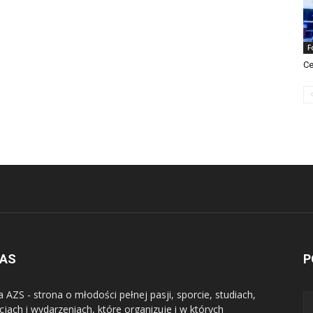
F
Ce
NAS
P
a AZS - strona o młodości pełnej pasji, sporcie, studiach,
jach i wydarzeniach, które organizuje i w których