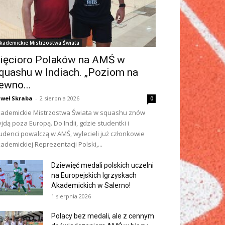
kademickie Mistrzostwa Świata
ięcioro Polaków na AMŚ w
quashu w Indiach. „Poziom na
ewno...
weł Skraba
-
2 sierpnia 2026
0
ademickie Mistrzostwa Świata w squashu znów
jdą poza Europą. Do Indii, gdzie studentki i
udenci powalczą w AMŚ, wylecieli już członkowie
ademickiej Reprezentacji Polski,...
Dziewięć medali polskich uczelni
na Europejskich Igrzyskach
Akademickich w Salerno!
1 sierpnia 2026
Polacy bez medali, ale z cennym