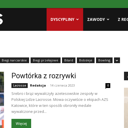
Pasja
DYSCYPLINY
ZAWODY
Z RE
AZS
Biegi narciarskie
Biegi przełajowe
Bilard
Bobsleje
Bowling
Powtórka z rozrywki
Redakcja
-
14 czerwca 2023
Lacrosse
0
Srebro i brąz wywalczyły azetesowskie zespoły w
Polskiej Lidze Lacrosse. Mowa oczywiście o ekipach AZS
Katowice, które w ten sposób obroniły medale
wywalczone przed...
Więcej