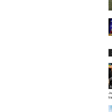
F
Ju
tr