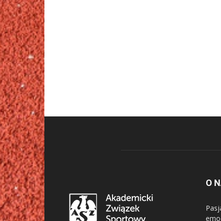
O 
Pasj
emoc