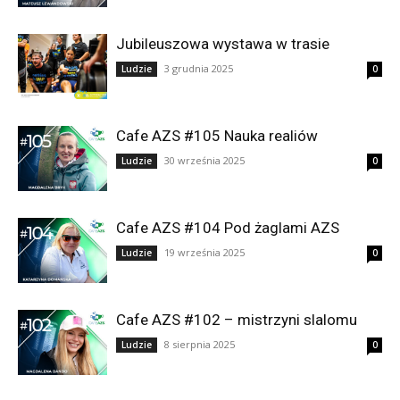
Jubileuszowa wystawa w trasie
3 grudnia 2025
Ludzie
0
Cafe AZS #105 Nauka realiów
30 września 2025
Ludzie
0
Cafe AZS #104 Pod żaglami AZS
19 września 2025
Ludzie
0
Cafe AZS #102 – mistrzyni slalomu
8 sierpnia 2025
Ludzie
0