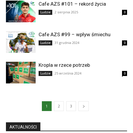
Cafe AZS #101 – rekord życia
2 sierpnia 2025
Ludzie
0
Cafe AZS #99 – wpływ śmiechu
31 grudnia 2024
Ludzie
0
Kropla w rzece potrzeb
25 września 2024
Ludzie
0
1
2
3
AKTUALNOŚCI