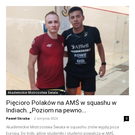
Akademickie Mistrzostwa Świata
Pięcioro Polaków na AMŚ w squashu w
Indiach. „Poziom na pewno...
Paweł Skraba
-
2 sierpnia 2026
0
Akademickie Mistrzostwa Świata w squashu znów wyjdą poza
Europą. Do Indii, gdzie studentki i studenci powalczą w AMŚ,