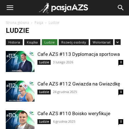
Strona główna
Pasja
Ludzie
LUDZIE
Historia
Książka
Ludzie
Rozwój osobisty
Wolontariat
Cafe AZS #113 Dyplomacja sportowa
3 lutego 2026
Ludzie
0
Cafe AZS #112 Gwiazda na Gwiazdkę
24 grudnia 2025
Ludzie
0
Cafe AZS #110 Boisko weryfikuje
6 grudnia 2025
Ludzie
0