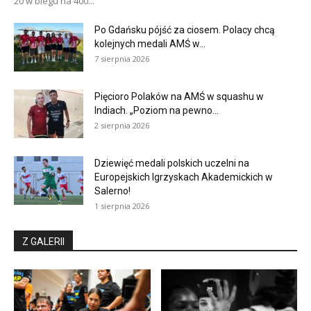
20 w biegu na 400...
Po Gdańsku pójść za ciosem. Polacy chcą
kolejnych medali AMŚ w...
7 sierpnia 2026
Pięcioro Polaków na AMŚ w squashu w
Indiach. „Poziom na pewno...
2 sierpnia 2026
Dziewięć medali polskich uczelni na
Europejskich Igrzyskach Akademickich w
Salerno!
1 sierpnia 2026
Z GALERII