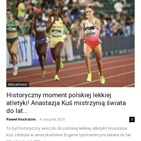
Aktualności
Historyczny moment polskiej lekkiej
atletyki! Anastazja Kuś mistrzynią świata
do lat...
Paweł Hochstim
-
8 sierpnia 2026
0
To był historyczny wieczór do polskiej lekkiej atletyki! Anastazja
Kuś zdobyła w amerykańskim Eugene tytuł mistrzyni świata do lat