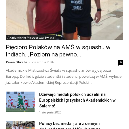
Akademickie Mistrzostwa Świata
Pięcioro Polaków na AMŚ w squashu w
Indiach. „Poziom na pewno...
Paweł Skraba
-
2 sierpnia 2026
0
Akademickie Mistrzostwa Świata w squashu znów wyjdą poza
Europą. Do Indii, gdzie studentki i studenci powalczą w AMŚ, wylecieli
już członkowie Akademickiej Reprezentacji Polski,...
Dziewięć medali polskich uczelni na
Europejskich Igrzyskach Akademickich w
Salerno!
1 sierpnia 2026
Polacy bez medali, ale z cennym