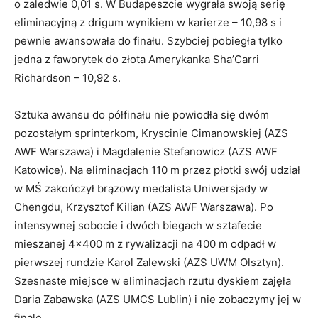
o zaledwie 0,01 s. W Budapeszcie wygrała swoją serię
eliminacyjną z drigum wynikiem w karierze – 10,98 s i
pewnie awansowała do finału. Szybciej pobiegła tylko
jedna z faworytek do złota Amerykanka Sha’Carri
Richardson – 10,92 s.
Sztuka awansu do półfinału nie powiodła się dwóm
pozostałym sprinterkom, Kryscinie Cimanowskiej (AZS
AWF Warszawa) i Magdalenie Stefanowicz (AZS AWF
Katowice). Na eliminacjach 110 m przez płotki swój udział
w MŚ zakończył brązowy medalista Uniwersjady w
Chengdu, Krzysztof Kilian (AZS AWF Warszawa). Po
intensywnej sobocie i dwóch biegach w sztafecie
mieszanej 4×400 m z rywalizacji na 400 m odpadł w
pierwszej rundzie Karol Zalewski (AZS UWM Olsztyn).
Szesnaste miejsce w eliminacjach rzutu dyskiem zajęła
Daria Zabawska (AZS UMCS Lublin) i nie zobaczymy jej w
finale.