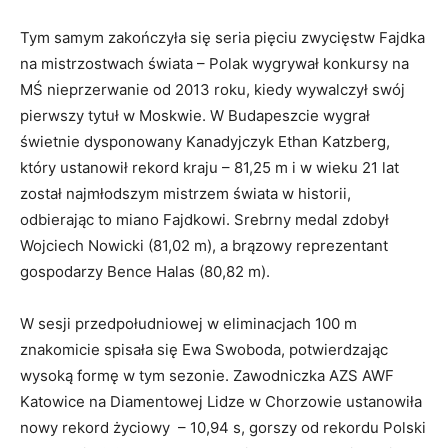
Tym samym zakończyła się seria pięciu zwycięstw Fajdka
na mistrzostwach świata – Polak wygrywał konkursy na
MŚ nieprzerwanie od 2013 roku, kiedy wywalczył swój
pierwszy tytuł w Moskwie. W Budapeszcie wygrał
świetnie dysponowany Kanadyjczyk Ethan Katzberg,
który ustanowił rekord kraju – 81,25 m i w wieku 21 lat
został najmłodszym mistrzem świata w historii,
odbierając to miano Fajdkowi. Srebrny medal zdobył
Wojciech Nowicki (81,02 m), a brązowy reprezentant
gospodarzy Bence Halas (80,82 m).
W sesji przedpołudniowej w eliminacjach 100 m
znakomicie spisała się Ewa Swoboda, potwierdzając
wysoką formę w tym sezonie. Zawodniczka AZS AWF
Katowice na Diamentowej Lidze w Chorzowie ustanowiła
nowy rekord życiowy – 10,94 s, gorszy od rekordu Polski