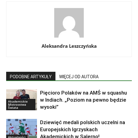
Aleksandra Leszczyńska
PODOBNE ARTYKUŁY
WIĘCEJ OD AUTORA
Pięcioro Polaków na AMŚ w squashu
w Indiach. „Poziom na pewno będzie
Akademickie
Mistrzostwa
wysoki”
Świata
Dziewięć medali polskich uczelni na
Europejskich Igrzyskach
Akademickich w Salerno!
Aktualności