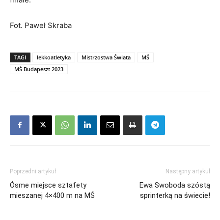
Fot. Paweł Skraba
TAGI
lekkoatletyka
Mistrzostwa Świata
MŚ
MŚ Budapeszt 2023
Poprzedni artykuł
Następny artykuł
Ósme miejsce sztafety
Ewa Swoboda szóstą
mieszanej 4×400 m na MŚ
sprinterką na świecie!