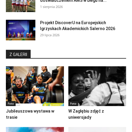
doświadczeniem AMŚ w biegu na...
1 sierpnia 2026
Projekt DiscoverU na Europejskich
Igrzyskach Akademickich Salerno 2026
29 lipca 2026
Z GALERII
Foto
Foto
Jubileuszowa wystawa w
W Zagłębiu zdjęć z
trasie
uniwersjady