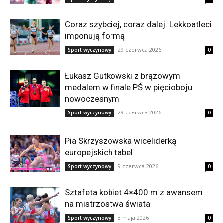
Coraz szybciej, coraz dalej. Lekkoatleci
imponują formą
29 czerwca 2026
Sport wyczynowy
0
Łukasz Gutkowski z brązowym
medalem w finale PŚ w pięcioboju
nowoczesnym
29 czerwca 2026
Sport wyczynowy
0
Pia Skrzyszowska wiceliderką
europejskich tabel
9 czerwca 2026
Sport wyczynowy
0
Sztafeta kobiet 4×400 m z awansem
na mistrzostwa świata
3 maja 2026
Sport wyczynowy
0