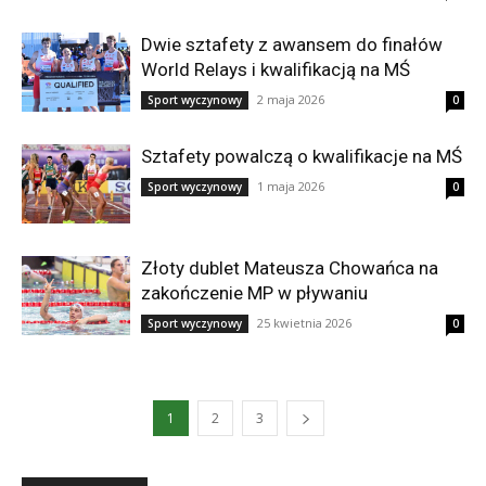
Dwie sztafety z awansem do finałów
World Relays i kwalifikacją na MŚ
2 maja 2026
Sport wyczynowy
0
Sztafety powalczą o kwalifikacje na MŚ
1 maja 2026
Sport wyczynowy
0
Złoty dublet Mateusza Chowańca na
zakończenie MP w pływaniu
25 kwietnia 2026
Sport wyczynowy
0
1
2
3