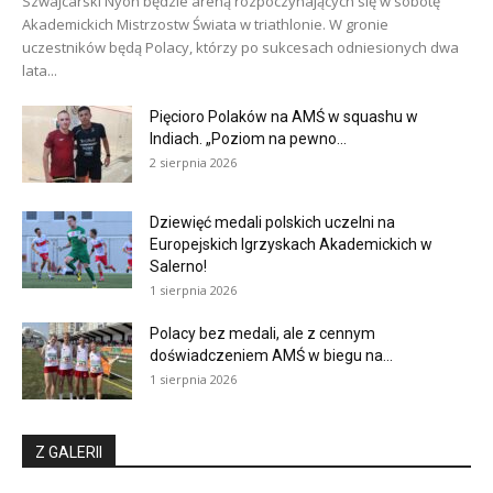
Szwajcarski Nyon będzie areną rozpoczynających się w sobotę
Akademickich Mistrzostw Świata w triathlonie. W gronie
uczestników będą Polacy, którzy po sukcesach odniesionych dwa
lata...
Pięcioro Polaków na AMŚ w squashu w
Indiach. „Poziom na pewno...
2 sierpnia 2026
Dziewięć medali polskich uczelni na
Europejskich Igrzyskach Akademickich w
Salerno!
1 sierpnia 2026
Polacy bez medali, ale z cennym
doświadczeniem AMŚ w biegu na...
1 sierpnia 2026
Z GALERII