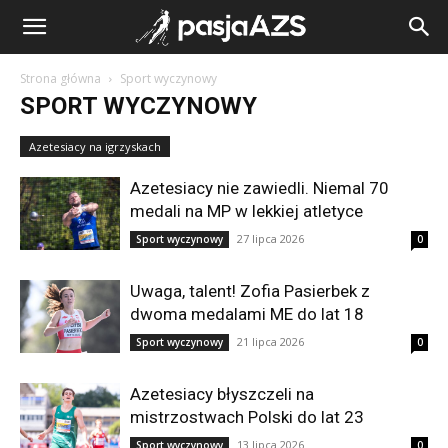
Strona główna
Sport wyczynowy
SPORT WYCZYNOWY
Azetesiacy na igrzyskach
Azetesiacy nie zawiedli. Niemal 70
medali na MP w lekkiej atletyce
27 lipca 2026
Sport wyczynowy
0
Uwaga, talent! Zofia Pasierbek z
dwoma medalami ME do lat 18
21 lipca 2026
Sport wyczynowy
0
Azetesiacy błyszczeli na
mistrzostwach Polski do lat 23
13 lipca 2026
Sport wyczynowy
0