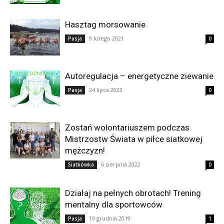
Hasztag morsowanie
9 lutego 2021
Pasja
0
Autoregulacja – energetyczne ziewanie
24 lipca 2023
Pasja
0
Zostań wolontariuszem podczas
Mistrzostw Świata w piłce siatkowej
mężczyzn!
6 sierpnia 2022
Siatkówka
0
Działaj na pełnych obrotach! Trening
mentalny dla sportowców
19 grudnia 2019
Pasja
1