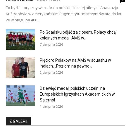
To był historyczny wieczór do polskiej lekkiej atletyki! Anastazja
Kuś zdobyła w amerykańskim Eugene tytuł mistrzyni świata do lat
20 w biegu na 400...
Po Gdańsku pójść za ciosem. Polacy chcą
kolejnych medali AMŚ w...
7 sierpnia 2026
Pięcioro Polaków na AMŚ w squashu w
Indiach. „Poziom na pewno...
2 sierpnia 2026
Dziewięć medali polskich uczelni na
Europejskich Igrzyskach Akademickich w
Salerno!
1 sierpnia 2026
Z GALERII