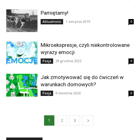
Pamiętamy!
1 sierpnia 2019
Aktualności
0
Mikroekspresje, czyli niekontrolowane
wyrazy emocji
28 grudnia 2023
Pasja
0
Jak zmotywować się do ćwiczeń w
warunkach domowych?
8 kwietnia 2020
Pasja
0
1
2
3