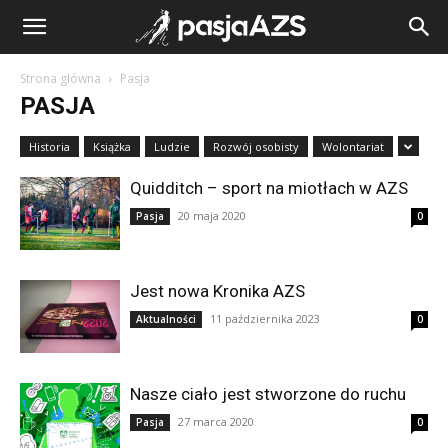
Strona główna
Pasja
PASJA
Historia
Książka
Ludzie
Rozwój osobisty
Wolontariat
Quidditch – sport na miotłach w AZS
20 maja 2020
Pasja
0
Jest nowa Kronika AZS
11 października 2023
Aktualności
0
Nasze ciało jest stworzone do ruchu
27 marca 2020
Pasja
0