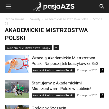
Strona główna
Zawody
Akademickie Mistrzostwa Polski
Strona
71
AKADEMICKIE MISTRZOSTWA
POLSKI
Akademickie Mistrzostwa Europy
Wracają Akademickie Mistrzostwa
Polski! Na początek koszykówka 3×3
23 sierpnia 2020
Akademickie Mistrzostwa Polski
0
Startujemy z Akademickimi
Mistrzostwami Polski w Lublinie!
13 sierpnia 2020
Akademickie Mistrzostwa Polski
0
Gościnny Szczecin