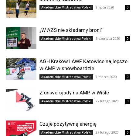
9 lipca 2020
Akademickie Mistrzostwa Polski
0
„W AZS nie składamy broni”
5 czerwca 2020
Akademickie Mistrzostwa Polski
0
AGH Kraków i AWF Katowice najlepsze
w AMP w snowboardzie
1 marca 2020
Akademickie Mistrzostwa Polski
0
Z uniwersjady na AMP w Wiśle
27 lutego 2020
Akademickie Mistrzostwa Polski
0
Czuje pozytywną energię
27 lutego 2020
Akademickie Mistrzostwa Polski
0