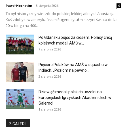
Paweł Hochstim
-
8 sierpnia 2026
0
To był historyczny wieczór do polskiej lekkiej atletyki! Anastazja
Kuś zdobyła w amerykańskim Eugene tytuł mistrzyni świata do lat
20 w biegu na 400...
Po Gdańsku pójść za ciosem. Polacy chcą
kolejnych medali AMŚ w...
7 sierpnia 2026
Pięcioro Polaków na AMŚ w squashu w
Indiach. „Poziom na pewno...
2 sierpnia 2026
Dziewięć medali polskich uczelni na
Europejskich Igrzyskach Akademickich w
Salerno!
1 sierpnia 2026
Z GALERII