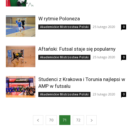
W rytmie Poloneza
25 lutego 2020
Akademickie Mistrzostwa Polski
0
Aftański: Futsal staje się popularny
25 lutego 2020
Akademickie Mistrzostwa Polski
0
Studenci z Krakowa i Torunia najlepsi w
AMP w futsalu
23 lutego 2020
Akademickie Mistrzostwa Polski
0
70
71
72