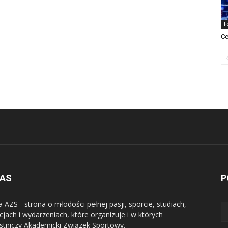
F
Ce
NAS
P
a AZS - strona o młodości pełnej pasji, sporcie, studiach,
jach i wydarzeniach, które organizuje i w których
stniczy Akademicki Związek Sportowy.