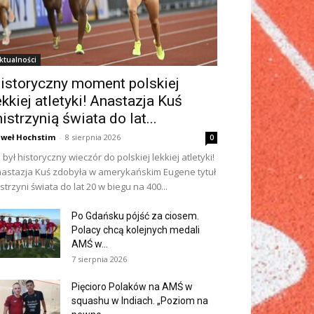
ktualności
istoryczny moment polskiej
ekkiej atletyki! Anastazja Kuś
istrzynią świata do lat...
weł Hochstim
-
8 sierpnia 2026
0
 był historyczny wieczór do polskiej lekkiej atletyki!
astazja Kuś zdobyła w amerykańskim Eugene tytuł
strzyni świata do lat 20 w biegu na 400...
Po Gdańsku pójść za ciosem.
Polacy chcą kolejnych medali
AMŚ w...
7 sierpnia 2026
Pięcioro Polaków na AMŚ w
squashu w Indiach. „Poziom na