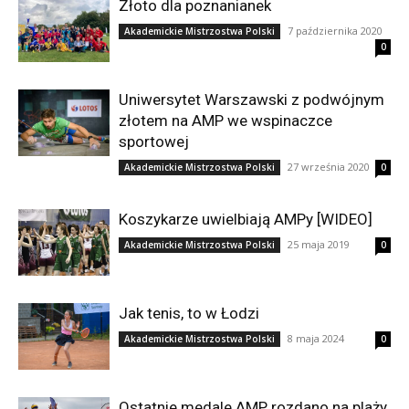
Złoto dla poznanianek
7 października 2020
Akademickie Mistrzostwa Polski
0
Uniwersytet Warszawski z podwójnym
złotem na AMP we wspinaczce
sportowej
27 września 2020
Akademickie Mistrzostwa Polski
0
Koszykarze uwielbiają AMPy [WIDEO]
25 maja 2019
Akademickie Mistrzostwa Polski
0
Jak tenis, to w Łodzi
8 maja 2024
Akademickie Mistrzostwa Polski
0
Ostatnie medale AMP rozdano na plaży