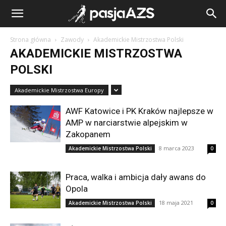
Strona główna
Zawody
Akademickie Mistrzostwa Polski
AKADEMICKIE MISTRZOSTWA
POLSKI
Akademickie Mistrzostwa Europy
AWF Katowice i PK Kraków najlepsze w
AMP w narciarstwie alpejskim w
Zakopanem
8 marca 2023
Akademickie Mistrzostwa Polski
0
Praca, walka i ambicja dały awans do
Opola
18 maja 2021
Akademickie Mistrzostwa Polski
0