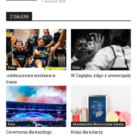
1 sierpnia 2026
Z GALERII
Foto
Foto
Jubileuszowa wystawa w
W Zagłębiu zdjęć z uniwersjady
trasie
Foto
Akademickie Mistrzostwa Świata
Ceremonia dla każdego
Kolaż dla kolarzy