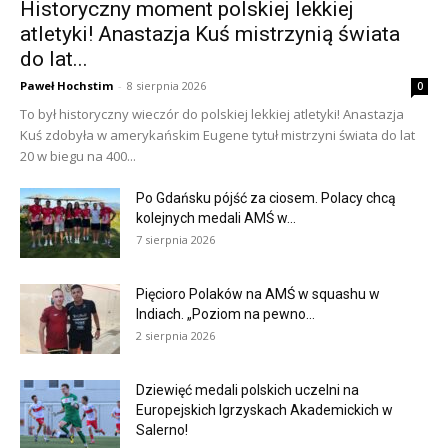
Historyczny moment polskiej lekkiej
atletyki! Anastazja Kuś mistrzynią świata
do lat...
Paweł Hochstim
-
8 sierpnia 2026
0
To był historyczny wieczór do polskiej lekkiej atletyki! Anastazja
Kuś zdobyła w amerykańskim Eugene tytuł mistrzyni świata do lat
20 w biegu na 400...
Po Gdańsku pójść za ciosem. Polacy chcą
kolejnych medali AMŚ w...
7 sierpnia 2026
Pięcioro Polaków na AMŚ w squashu w
Indiach. „Poziom na pewno...
2 sierpnia 2026
Dziewięć medali polskich uczelni na
Europejskich Igrzyskach Akademickich w
Salerno!