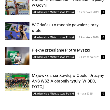
w Gdyni
16 czerwca 2019
Akademickie Mistrzostwa Polski
0
W Gdańsku o medale powalczą przy
stole
12 kwietnia 2019
Akademickie Mistrzostwa Polski
0
Piękne przesłanie Piotra Myszki
19 listopada 2021
Akademickie Mistrzostwa Polski
0
Majówka z siatkówką w Opolu. Drużyny
ANS WSZiA obroniły tytuły [WIDEO,
FOTO]
4 maja 2025
Akademickie Mistrzostwa Polski
0