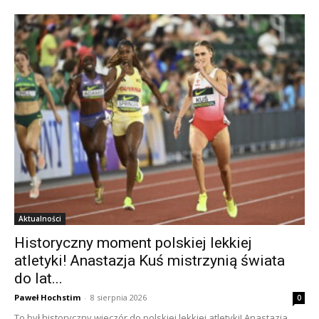
Aktualności
Historyczny moment polskiej lekkiej
atletyki! Anastazja Kuś mistrzynią świata
do lat...
Paweł Hochstim
-
8 sierpnia 2026
0
To był historyczny wieczór do polskiej lekkiej atletyki! Anastazja