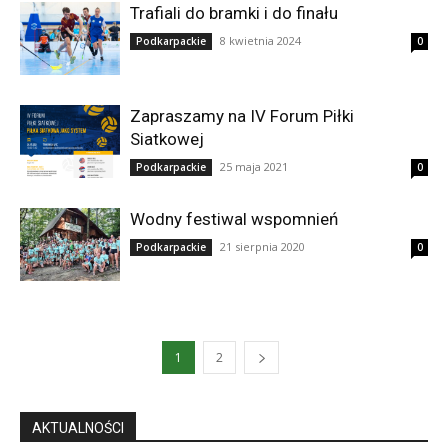
Trafiali do bramki i do finału
8 kwietnia 2024
Podkarpackie
0
Zapraszamy na IV Forum Piłki
Siatkowej
25 maja 2021
Podkarpackie
0
Wodny festiwal wspomnień
21 sierpnia 2020
Podkarpackie
0
1
2
AKTUALNOŚCI