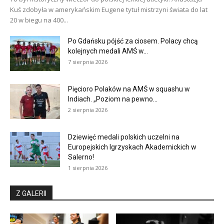
Kuś zdobyła w amerykańskim Eugene tytuł mistrzyni świata do lat
20 w biegu na 400...
Po Gdańsku pójść za ciosem. Polacy chcą
kolejnych medali AMŚ w...
7 sierpnia 2026
Pięcioro Polaków na AMŚ w squashu w
Indiach. „Poziom na pewno...
2 sierpnia 2026
Dziewięć medali polskich uczelni na
Europejskich Igrzyskach Akademickich w
Salerno!
1 sierpnia 2026
Z GALERII