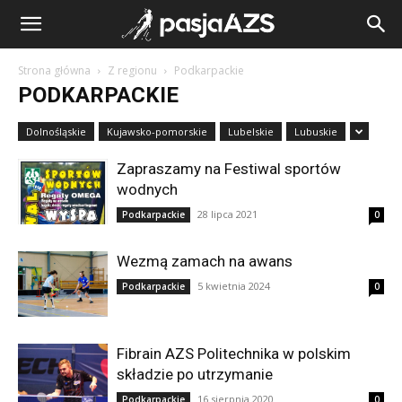
Strona główna
Z regionu
Podkarpackie
PODKARPACKIE
Dolnośląskie
Kujawsko-pomorskie
Lubelskie
Lubuskie
Zapraszamy na Festiwal sportów
wodnych
28 lipca 2021
Podkarpackie
0
Wezmą zamach na awans
5 kwietnia 2024
Podkarpackie
0
Fibrain AZS Politechnika w polskim
składzie po utrzymanie
16 sierpnia 2020
Podkarpackie
0