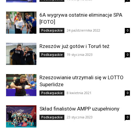
6A wygrywa ostatnie eliminacje SPA
[FOTO]
24 października 2022
Podkarpackie
0
Rzeszów już gotów i Toruń też
19 stycznia 2023
Podkarpackie
0
Rzeszowianie utrzymali się w LOTTO
Superlidze
8 kwietnia 2021
Podkarpackie
0
Skład finalistów AMPP uzupełniony
23 stycznia 2023
Podkarpackie
0