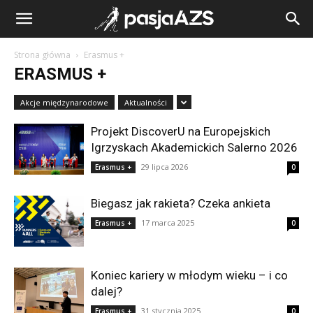
Strona główna
Erasmus +
ERASMUS +
Akcje międzynarodowe
Aktualności
Projekt DiscoverU na Europejskich
Igrzyskach Akademickich Salerno 2026
29 lipca 2026
Erasmus +
0
Biegasz jak rakieta? Czeka ankieta
17 marca 2025
Erasmus +
0
Koniec kariery w młodym wieku – i co
dalej?
31 stycznia 2025
Erasmus +
0