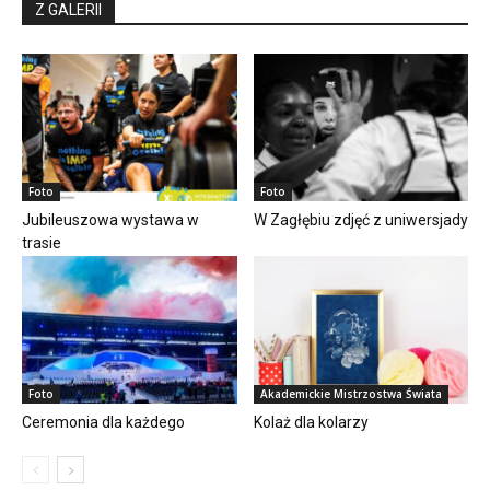
Z GALERII
Foto
Foto
Jubileuszowa wystawa w
W Zagłębiu zdjęć z uniwersjady
trasie
Foto
Akademickie Mistrzostwa Świata
Ceremonia dla każdego
Kolaż dla kolarzy