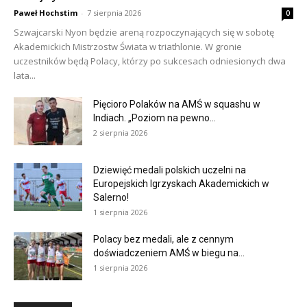
Paweł Hochstim
-
7 sierpnia 2026
0
Szwajcarski Nyon będzie areną rozpoczynających się w sobotę
Akademickich Mistrzostw Świata w triathlonie. W gronie
uczestników będą Polacy, którzy po sukcesach odniesionych dwa
lata...
Pięcioro Polaków na AMŚ w squashu w
Indiach. „Poziom na pewno...
2 sierpnia 2026
Dziewięć medali polskich uczelni na
Europejskich Igrzyskach Akademickich w
Salerno!
1 sierpnia 2026
Polacy bez medali, ale z cennym
doświadczeniem AMŚ w biegu na...
1 sierpnia 2026