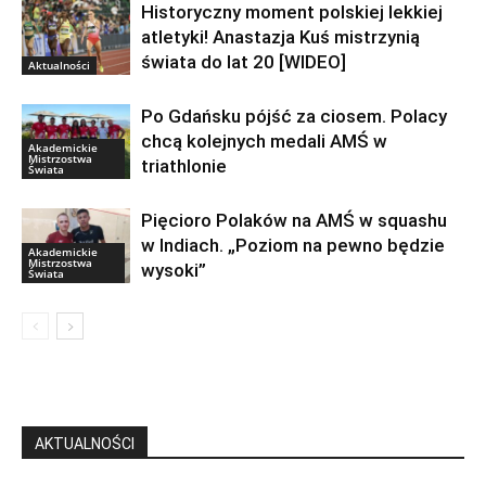
Historyczny moment polskiej lekkiej
atletyki! Anastazja Kuś mistrzynią
świata do lat 20 [WIDEO]
Aktualności
Po Gdańsku pójść za ciosem. Polacy
chcą kolejnych medali AMŚ w
Akademickie
Mistrzostwa
triathlonie
Świata
Pięcioro Polaków na AMŚ w squashu
w Indiach. „Poziom na pewno będzie
Akademickie
Mistrzostwa
wysoki”
Świata
AKTUALNOŚCI