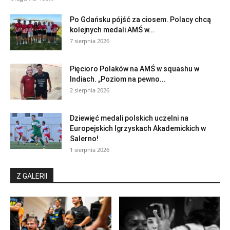
Po Gdańsku pójść za ciosem. Polacy chcą
kolejnych medali AMŚ w...
7 sierpnia 2026
Pięcioro Polaków na AMŚ w squashu w
Indiach. „Poziom na pewno...
2 sierpnia 2026
Dziewięć medali polskich uczelni na
Europejskich Igrzyskach Akademickich w
Salerno!
1 sierpnia 2026
Z GALERII