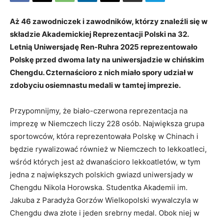
Aż 46 zawodniczek i zawodników, którzy znaleźli się w
składzie Akademickiej Reprezentacji Polski na 32.
Letnią Uniwersjadę Ren-Ruhra 2025 reprezentowało
Polskę przed dwoma laty na uniwersjadzie w chińskim
Chengdu. Czternaścioro z nich miało spory udział w
zdobyciu osiemnastu medali w tamtej imprezie.
Przypomnijmy, że biało-czerwona reprezentacja na
imprezę w Niemczech liczy 228 osób. Największa grupa
sportowców, która reprezentowała Polskę w Chinach i
będzie rywalizować również w Niemczech to lekkoatleci,
wśród których jest aż dwanaścioro lekkoatletów, w tym
jedna z największych polskich gwiazd uniwersjady w
Chengdu Nikola Horowska. Studentka Akademii im.
Jakuba z Paradyża Gorzów Wielkopolski wywalczyla w
Chengdu dwa złote i jeden srebrny medal. Obok niej w