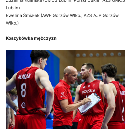
Zuzanna Kulińska (UMCS Lublin, Polski Cukier AZS UMCS
Lublin)
Ewelina Śmiałek (AWF Gorzów Wlkp., AZS AJP Gorzów
Wlkp.)
Koszykówka mężczyzn