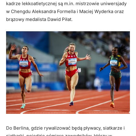
kadrze lekkoatletycznej są m.in. mistrzowie uniwersjady
w Chengdu Aleksandra Formella i Maciej Wyderka oraz
brązowy medalista Dawid Piłat.
Do Berlina, gdzie rywalizować będą pływacy, siatkarze i
siatkarki, pojedzie ośmioro zawodników, którzy w