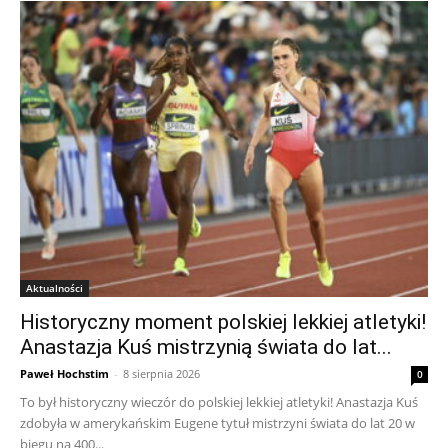
Aktualności
Historyczny moment polskiej lekkiej atletyki!
Anastazja Kuś mistrzynią świata do lat...
Paweł Hochstim
-
8 sierpnia 2026
0
To był historyczny wieczór do polskiej lekkiej atletyki! Anastazja Kuś
zdobyła w amerykańskim Eugene tytuł mistrzyni świata do lat 20 w
biegu na 400...