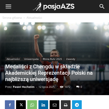
Strona główna
Aktualności
Aktualności
Uniwersjada
Rhine-Ruhr 2025
Zawody
Medaliści z Chengdu w składzie
Akademickiej Reprezentacji Polski na
najbliższą uniwersjadę
Przez
Paweł Hochstim
-
12 lipca 2025
1072
0