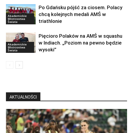
Po Gdańsku pójść za ciosem. Polacy
chcą kolejnych medali AMŚ w
Akademickie
Mistrzostwa
triathlonie
Świata
Pięcioro Polaków na AMŚ w squashu
w Indiach. „Poziom na pewno będzie
Akademickie
Mistrzostwa
wysoki”
Świata
AKTUALNOŚCI