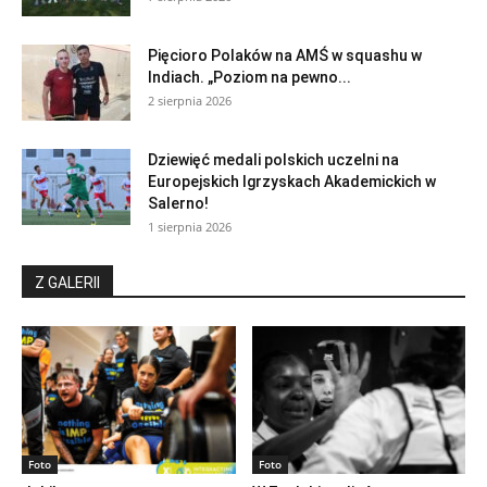
Pięcioro Polaków na AMŚ w squashu w
Indiach. „Poziom na pewno...
2 sierpnia 2026
Dziewięć medali polskich uczelni na
Europejskich Igrzyskach Akademickich w
Salerno!
1 sierpnia 2026
Z GALERII
Foto
Foto