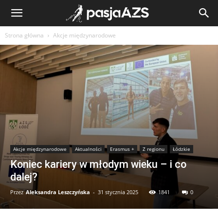
Strona główna
Akcje międzynarodowe
Akcje międzynarodowe
Aktualności
Erasmus +
Z regionu
Łódzkie
Koniec kariery w młodym wieku – i co
dalej?
Przez
Aleksandra Leszczyńska
-
31 stycznia 2025
1841
0