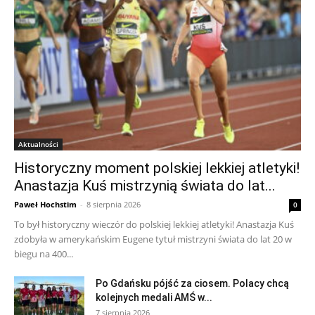
Aktualności
Historyczny moment polskiej lekkiej atletyki!
Anastazja Kuś mistrzynią świata do lat...
Paweł Hochstim
-
8 sierpnia 2026
0
To był historyczny wieczór do polskiej lekkiej atletyki! Anastazja Kuś
zdobyła w amerykańskim Eugene tytuł mistrzyni świata do lat 20 w
biegu na 400...
Po Gdańsku pójść za ciosem. Polacy chcą
kolejnych medali AMŚ w...
7 sierpnia 2026