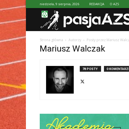
niedziela, 9 sierpnia, 2026
REDAKCJA
O AZS
Strona główna
Autorzy
Posty przez Mariusz Walc
Mariusz Walczak
78 POSTY
0 KOMENTARZ