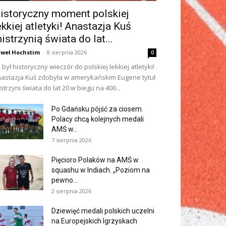
istoryczny moment polskiej
ekkiej atletyki! Anastazja Kuś
istrzynią świata do lat...
weł Hochstim
-
8 sierpnia 2026
0
 był historyczny wieczór do polskiej lekkiej atletyki!
astazja Kuś zdobyła w amerykańskim Eugene tytuł
strzyni świata do lat 20 w biegu na 400...
Po Gdańsku pójść za ciosem.
Polacy chcą kolejnych medali
AMŚ w...
7 sierpnia 2026
Pięcioro Polaków na AMŚ w
squashu w Indiach. „Poziom na
pewno...
2 sierpnia 2026
Dziewięć medali polskich uczelni
na Europejskich Igrzyskach