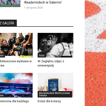
Akademickich w Salerno!
1 sierpnia 2026
Z GALERII
oto
Foto
bileuszowa wystawa w
W Zagłębiu zdjęć z
asie
uniwersjady
Akademickie Mistrzostwa
oto
Świata
remonia dla każdego
Kolaż dla kolarzy