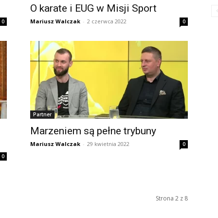
O karate i EUG w Misji Sport
Mariusz Walczak
-
2 czerwca 2022
0
0
Partner
Marzeniem są pełne trybuny
Mariusz Walczak
-
29 kwietnia 2022
0
0
Strona 2 z 8