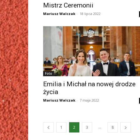
Mistrz Ceremonii
Mariusz Walczak
-
18 lipca 2022
Foto
Emilia i Michał na nowej drodze
życia
Mariusz Walczak
-
7 maja 2022
...
1
2
3
8