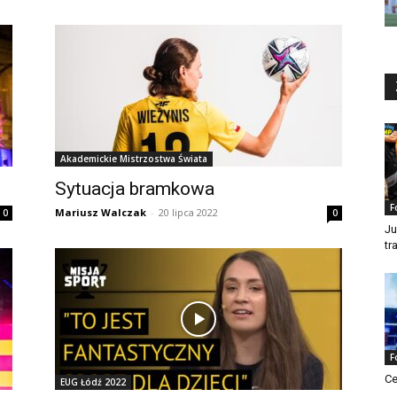
Akademickie Mistrzostwa Świata
Sytuacja bramkowa
F
Mariusz Walczak
-
20 lipca 2022
0
0
Ju
tr
F
Ce
EUG Łódź 2022