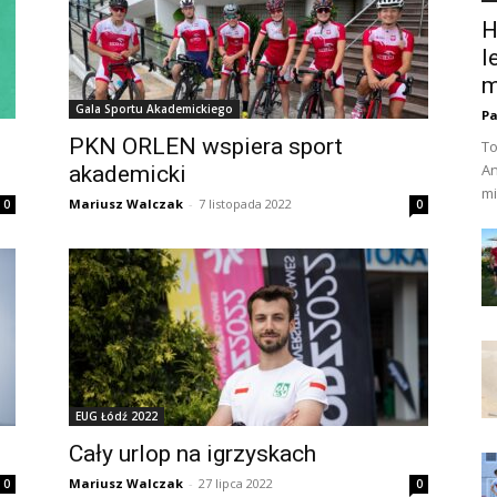
H
l
m
Gala Sportu Akademickiego
Pa
PKN ORLEN wspiera sport
To
An
akademicki
mi
Mariusz Walczak
-
7 listopada 2022
0
0
EUG Łódź 2022
Cały urlop na igrzyskach
Mariusz Walczak
-
27 lipca 2022
0
0