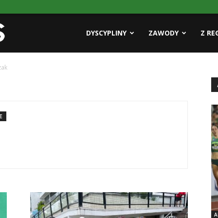
Pasja
DYSCYPLINY
ZAWODY
Z RE
zak
AZS
E
A