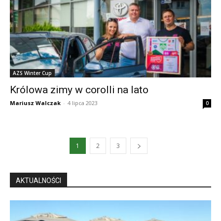
AZS Winter Cup
Królowa zimy w corolli na lato
Mariusz Walczak
-
4 lipca 2023
0
1
2
3
AKTUALNOŚCI