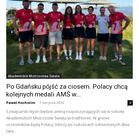
Akademickie Mistrzostwa Świata
Po Gdańsku pójść za ciosem. Polacy chcą
kolejnych medali AMŚ w...
Paweł Hochstim
-
7 sierpnia 2026
0
Szwajcarski Nyon będzie areną rozpoczynających się w sobotę
Akademickich Mistrzostw Świata w triathlonie. W gronie
uczestników będą Polacy, którzy po sukcesach odniesionych dwa
lata...