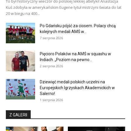
To był historyczny wieczór do polskiej lekkiej atletyki! Anastazja
Kuś zdobyła w amerykańskim Eugene tytuł mistrzyni świata do lat
20 w biegu na 400...
Po Gdańsku pójść za ciosem. Polacy chcą
kolejnych medali AMŚ w...
7 sierpnia 2026
Pięcioro Polaków na AMŚ w squashu w
Indiach. „Poziom na pewno...
2 sierpnia 2026
Dziewięć medali polskich uczelni na
Europejskich Igrzyskach Akademickich w
Salerno!
1 sierpnia 2026
Z GALERII