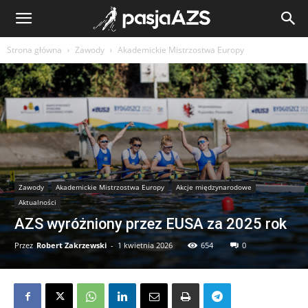
Strona główna
Zawody
Akademickie Mistrzostwa Europy
Zawody
Akademickie Mistrzostwa Europy
Akcje międzynarodowe
Aktualności
AZS wyróżniony przez EUSA za 2025 rok
Przez
Robert Zakrzewski
-
1 kwietnia 2026
654
0