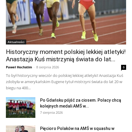
Aktualności
Historyczny moment polskiej lekkiej atletyki!
Anastazja Kuś mistrzynią świata do lat...
Paweł Hochstim
-
8 sierpnia 2026
0
To był historyczny wieczór do polskiej lekkiej atletyki! Anastazja Kuś
zdobyła w amerykańskim Eugene tytuł mistrzyni świata do lat 20 w
biegu na 400...
Po Gdańsku pójść za ciosem. Polacy chcą
kolejnych medali AMŚ w...
7 sierpnia 2026
Pięcioro Polaków na AMŚ w squashu w