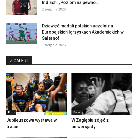
Indiach. „Poziom na pewno...
2 sierpnia 2026
Dziewięć medali polskich uczelni na
Europejskich Igrzyskach Akademickich w
Salerno!
1 sierpnia 2026
Z GALERII
Foto
Foto
Jubileuszowa wystawa w
W Zagłębiu zdjęć z
trasie
uniwersjady