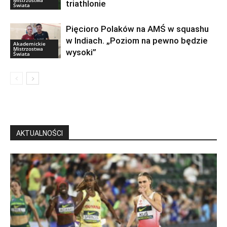
Mistrzostwa
triathlonie
Świata
Pięcioro Polaków na AMŚ w squashu
w Indiach. „Poziom na pewno będzie
Akademickie
Mistrzostwa
wysoki”
Świata
AKTUALNOŚCI