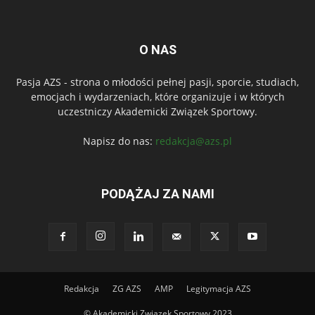
O NAS
Pasja AZS - strona o młodości pełnej pasji, sporcie, studiach,
emocjach i wydarzeniach, które organizuje i w których
uczestniczy Akademicki Związek Sportowy.
Napisz do nas:
redakcja@azs.pl
PODĄŻAJ ZA NAMI
Redakcja
ZG AZS
AMP
Legitymacja AZS
© Akademicki Związek Sportowy 2023