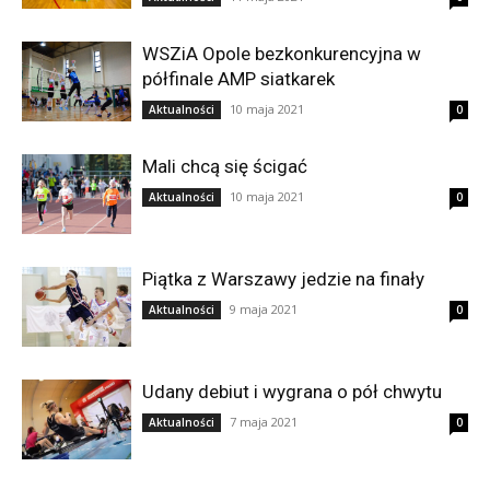
WSZiA Opole bezkonkurencyjna w
półfinale AMP siatkarek
10 maja 2021
Aktualności
0
Mali chcą się ścigać
10 maja 2021
Aktualności
0
Piątka z Warszawy jedzie na finały
9 maja 2021
Aktualności
0
Udany debiut i wygrana o pół chwytu
7 maja 2021
Aktualności
0