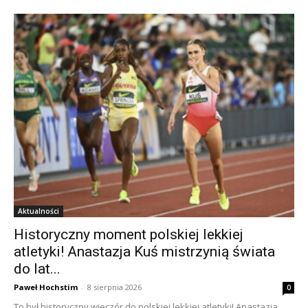
Aktualności
Historyczny moment polskiej lekkiej
atletyki! Anastazja Kuś mistrzynią świata
do lat...
Paweł Hochstim
-
8 sierpnia 2026
0
To był historyczny wieczór do polskiej lekkiej atletyki! Anastazja