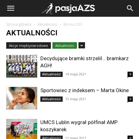
Strona główna
Aktualności
Strona 233
AKTUALNOŚCI
Akcje międzynarodowe
Aktualności
Decydujące bramki strzelił… bramkarz
AGH!
14 maja 2021
Aktualności
0
Sportowiec z indeksem – Marta Okine
13 maja 2021
Aktualności
0
UMCS Lublin wygrał półfinał AMP
koszykarek
11 maja 2021
Aktualności
0