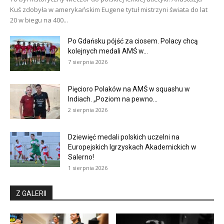
Kuś zdobyła w amerykańskim Eugene tytuł mistrzyni świata do lat
20 w biegu na 400...
Po Gdańsku pójść za ciosem. Polacy chcą
kolejnych medali AMŚ w...
7 sierpnia 2026
Pięcioro Polaków na AMŚ w squashu w
Indiach. „Poziom na pewno...
2 sierpnia 2026
Dziewięć medali polskich uczelni na
Europejskich Igrzyskach Akademickich w
Salerno!
1 sierpnia 2026
Z GALERII