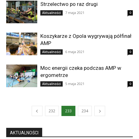
Strzelectwo po raz drugi
7 maja 2021
Aktualności
0
Koszykarze z Opola wygrywają półfinał
AMP
6 maja 2021
Aktualności
0
Moc energii czeka podczas AMP w
ergometrze
5 maja 2021
Aktualności
0
232
233
234
AKTUALNOŚCI