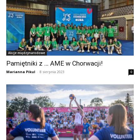
Akcje międzynarodowe
Pamiętniki z … AME w Chorwacji!
Marianna Pikul
-
8 sierpnia 2023
0