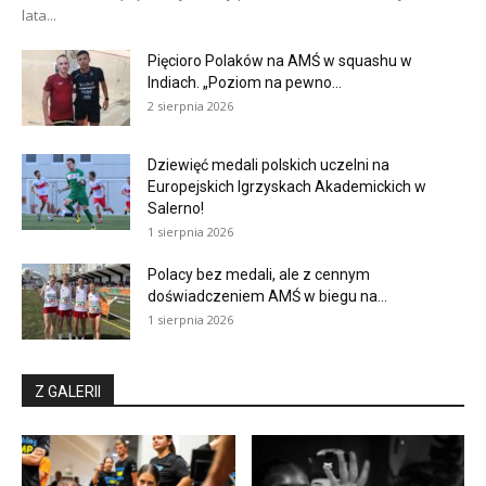
lata...
Pięcioro Polaków na AMŚ w squashu w
Indiach. „Poziom na pewno...
2 sierpnia 2026
Dziewięć medali polskich uczelni na
Europejskich Igrzyskach Akademickich w
Salerno!
1 sierpnia 2026
Polacy bez medali, ale z cennym
doświadczeniem AMŚ w biegu na...
1 sierpnia 2026
Z GALERII