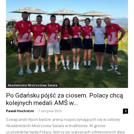
Akademickie Mistrzostwa Świata
Po Gdańsku pójść za ciosem. Polacy chcą
kolejnych medali AMŚ w...
Paweł Hochstim
-
7 sierpnia 2026
0
Szwajcarski Nyon będzie areną rozpoczynających się w sobotę
Akademickich Mistrzostw Świata w triathlonie. W gronie
uczestników będą Polacy, którzy po sukcesach odniesionych dwa