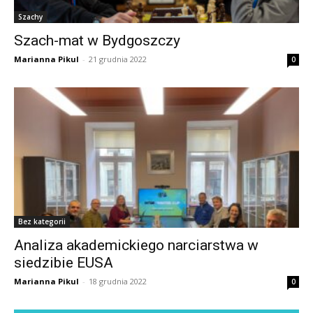
Szachy
Szach-mat w Bydgoszczy
Marianna Pikul
-
21 grudnia 2022
0
Bez kategorii
Analiza akademickiego narciarstwa w
siedzibie EUSA
Marianna Pikul
-
18 grudnia 2022
0