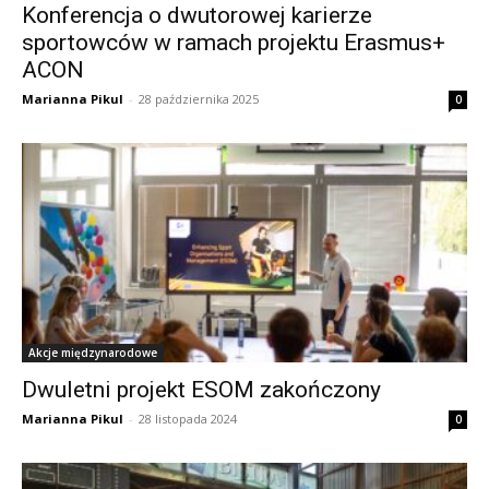
Konferencja o dwutorowej karierze
sportowców w ramach projektu Erasmus+
ACON
Marianna Pikul
-
28 października 2025
0
Akcje międzynarodowe
Dwuletni projekt ESOM zakończony
Marianna Pikul
-
28 listopada 2024
0