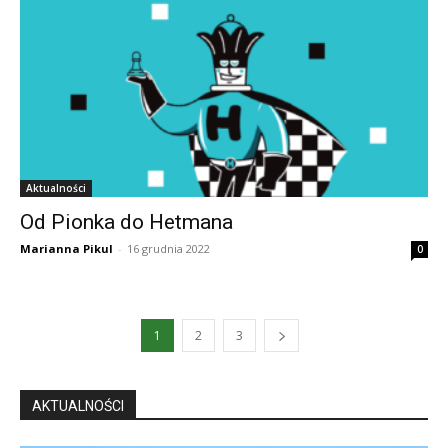
Aktualności
Od Pionka do Hetmana
Marianna Pikul
-
16 grudnia 2022
0
1
2
3
AKTUALNOŚCI