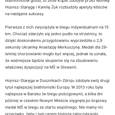
biathlonistów globu, to złote krążki zdobyte przez Monikę
Hojnisz-Staręgę i Kamilę Żuk rozbudziły apetyty kibiców
na następne sukcesy.
Pierwsza z nich zwyciężyła w biegu indywidualnym na 15
km. Chociaż zdarzyło się jedno pudło na strzelnicy, to
dzięki doskonałemu przygotowaniu wyprzedziła o 2,9
sekundy Ukrainkę Anastazję Merkuszynę. Medali dla 29-
letniej chorzowianki mogło być więcej, jednak ta uznała,
że ważniejsze będzie skupienie się na zbudowaniu
właściwej dyspozycji na MŚ w Słowenii.
Hojnisz-Staręga w Dusznikach-Zdroju zdobyła swój drugi
tytuł najlepszej biathlonistki Europy. W 2013 roku była
najlepsza w Bansku (w biegu pościgowym), a kilka dni
później w czeskim Nowym Mieście sięgnęła po brązowy
medal MŚ w biegu ze startu wspólnego. Nie mamy nic
przeciwko, żeby i tym razem historia zatoczyła koło.