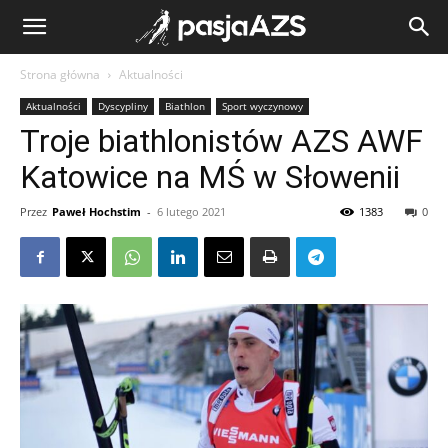
Strona główna
Aktualności
Aktualności
Dyscypliny
Biathlon
Sport wyczynowy
Troje biathlonistów AZS AWF
Katowice na MŚ w Słowenii
Przez
Paweł Hochstim
-
6 lutego 2021
1383
0