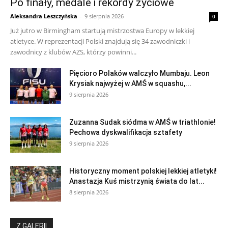
Po finały, medale i rekordy życiowe
Aleksandra Leszczyńska
-
9 sierpnia 2026
0
Już jutro w Birmingham startują mistrzostwa Europy w lekkiej
atletyce. W reprezentacji Polski znajdują się 34 zawodniczki i
zawodnicy z klubów AZS, którzy powinni...
Pięcioro Polaków walczyło Mumbaju. Leon
Krysiak najwyżej w AMŚ w squashu,...
9 sierpnia 2026
Zuzanna Sudak siódma w AMŚ w triathlonie!
Pechowa dyskwalifikacja sztafety
9 sierpnia 2026
Historyczny moment polskiej lekkiej atletyki!
Anastazja Kuś mistrzynią świata do lat...
8 sierpnia 2026
Z GALERII