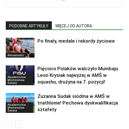
PODOBNE ARTYKUŁY
WIĘCEJ OD AUTORA
Po finały, medale i rekordy życiowe
Aktualności
Pięcioro Polaków walczyło Mumbaju.
Leon Krysiak najwyżej w AMŚ w
Akademickie
Mistrzostwa
squashu, drużyna na 7. pozycji!
Świata
Zuzanna Sudak siódma w AMŚ w
triathlonie! Pechowa dyskwalifikacja
Akademickie
Mistrzostwa
sztafety
Świata