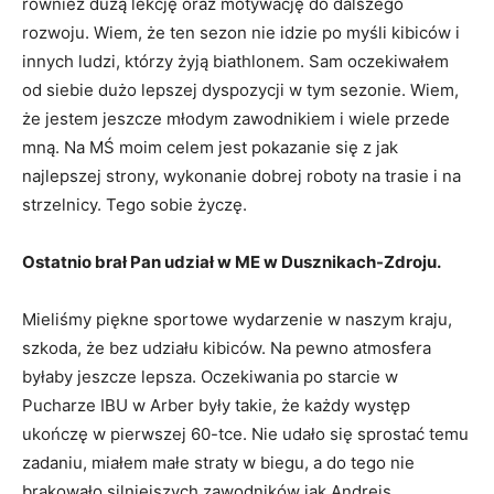
również dużą lekcję oraz motywację do dalszego
rozwoju. Wiem, że ten sezon nie idzie po myśli kibiców i
innych ludzi, którzy żyją biathlonem. Sam oczekiwałem
od siebie dużo lepszej dyspozycji w tym sezonie. Wiem,
że jestem jeszcze młodym zawodnikiem i wiele przede
mną. Na MŚ moim celem jest pokazanie się z jak
najlepszej strony, wykonanie dobrej roboty na trasie i na
strzelnicy. Tego sobie życzę.
Ostatnio brał Pan udział w ME w Dusznikach-Zdroju.
Mieliśmy piękne sportowe wydarzenie w naszym kraju,
szkoda, że bez udziału kibiców. Na pewno atmosfera
byłaby jeszcze lepsza. Oczekiwania po starcie w
Pucharze IBU w Arber były takie, że każdy występ
ukończę w pierwszej 60-tce. Nie udało się sprostać temu
zadaniu, miałem małe straty w biegu, a do tego nie
brakowało silniejszych zawodników jak Andrejs