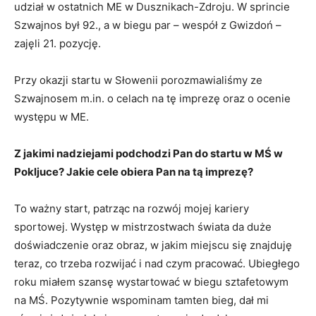
udział w ostatnich ME w Dusznikach-Zdroju. W sprincie
Szwajnos był 92., a w biegu par – wespół z Gwizdoń –
zajęli 21. pozycję.
Przy okazji startu w Słowenii porozmawialiśmy ze
Szwajnosem m.in. o celach na tę imprezę oraz o ocenie
występu w ME.
Z jakimi nadziejami podchodzi Pan do startu w MŚ w
Pokljuce? Jakie cele obiera Pan na tą imprezę?
To ważny start, patrząc na rozwój mojej kariery
sportowej. Występ w mistrzostwach świata da duże
doświadczenie oraz obraz, w jakim miejscu się znajduję
teraz, co trzeba rozwijać i nad czym pracować. Ubiegłego
roku miałem szansę wystartować w biegu sztafetowym
na MŚ. Pozytywnie wspominam tamten bieg, dał mi