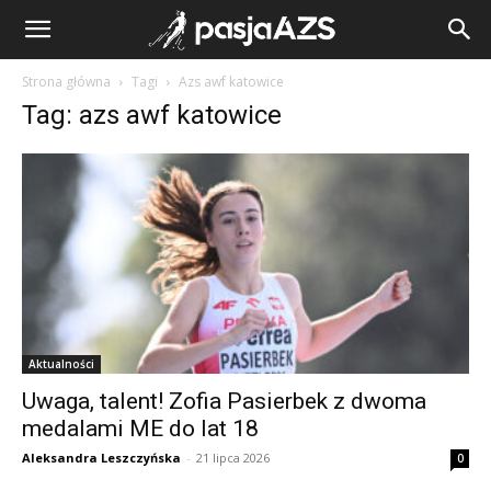
Strona główna
Tagi
Azs awf katowice
Tag: azs awf katowice
Aktualności
Uwaga, talent! Zofia Pasierbek z dwoma
medalami ME do lat 18
Aleksandra Leszczyńska
-
21 lipca 2026
0