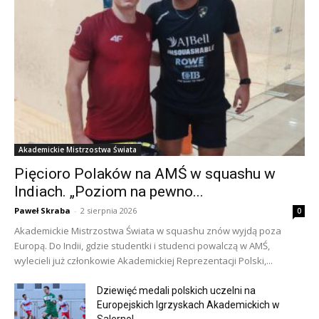
Akademickie Mistrzostwa Świata
Pięcioro Polaków na AMŚ w squashu w
Indiach. „Poziom na pewno...
Paweł Skraba
-
2 sierpnia 2026
0
Akademickie Mistrzostwa Świata w squashu znów wyjdą poza
Europą. Do Indii, gdzie studentki i studenci powalczą w AMŚ,
wylecieli już członkowie Akademickiej Reprezentacji Polski,...
Dziewięć medali polskich uczelni na
Europejskich Igrzyskach Akademickich w
Salerno!