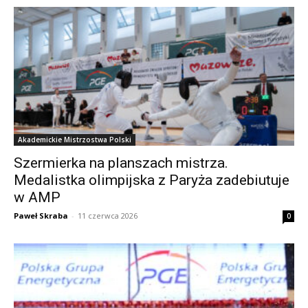
Akademickie Mistrzostwa Polski
Szermierka na planszach mistrza.
Medalistka olimpijska z Paryża zadebiutuje
w AMP
Paweł Skraba
-
11 czerwca 2026
0