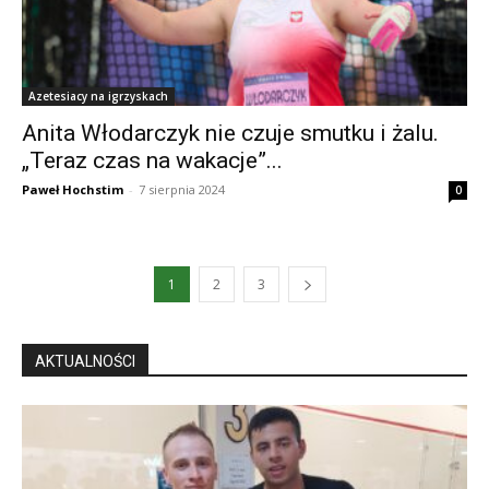
Azetesiacy na igrzyskach
Anita Włodarczyk nie czuje smutku i żalu.
„Teraz czas na wakacje”...
Paweł Hochstim
-
7 sierpnia 2024
0
1
2
3
AKTUALNOŚCI