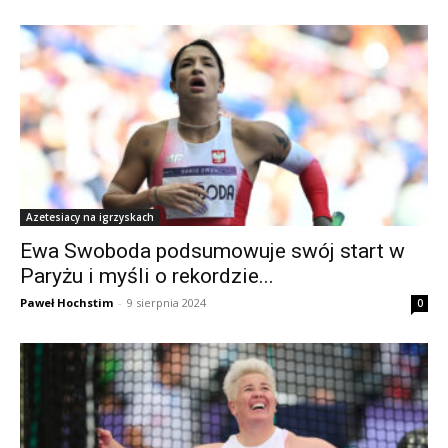
Azetesiacy na igrzyskach
Ewa Swoboda podsumowuje swój start w
Paryżu i myśli o rekordzie...
Paweł Hochstim
-
9 sierpnia 2024
0