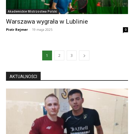
Akademickie Mistrzostwa Polski
Warszawa wygrała w Lublinie
Piotr Rejmer
-
19 maja 2025
0
1
2
3
AKTUALNOŚCI