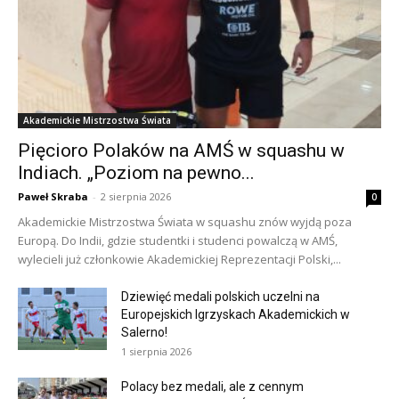
Akademickie Mistrzostwa Świata
Pięcioro Polaków na AMŚ w squashu w
Indiach. „Poziom na pewno...
Paweł Skraba
-
2 sierpnia 2026
0
Akademickie Mistrzostwa Świata w squashu znów wyjdą poza
Europą. Do Indii, gdzie studentki i studenci powalczą w AMŚ,
wylecieli już członkowie Akademickiej Reprezentacji Polski,...
Dziewięć medali polskich uczelni na
Europejskich Igrzyskach Akademickich w
Salerno!
1 sierpnia 2026
Polacy bez medali, ale z cennym