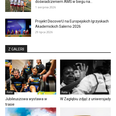
doświadczeniem AMŚ w biegu na...
1 sierpnia 2026
Projekt DiscoverU na Europejskich Igrzyskach
Akademickich Salerno 2026
29 lipca 2026
Z GALERII
Foto
Foto
Jubileuszowa wystawa w
W Zagłębiu zdjęć z uniwersjady
trasie