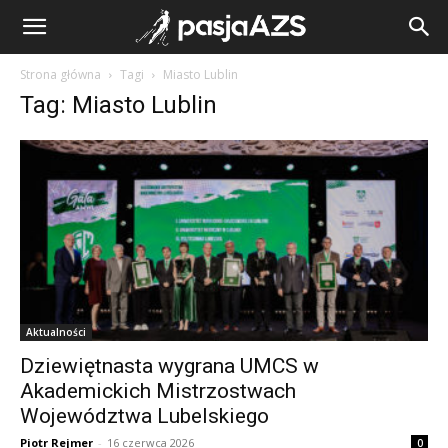
Strona główna
Tagi
Miasto Lublin
Tag: Miasto Lublin
Aktualności
Dziewiętnasta wygrana UMCS w
Akademickich Mistrzostwach
Województwa Lubelskiego
Piotr Rejmer
-
16 czerwca 2026
0