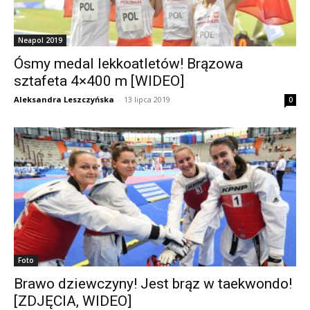
Neapol 2019
Ósmy medal lekkoatletów! Brązowa
sztafeta 4×400 m [WIDEO]
Aleksandra Leszczyńska
-
13 lipca 2019
0
Foto
Brawo dziewczyny! Jest brąz w taekwondo!
[ZDJĘCIA, WIDEO]