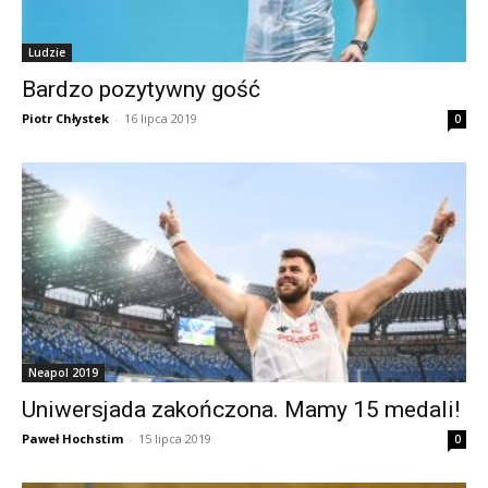
Ludzie
Bardzo pozytywny gość
Piotr Chłystek
-
16 lipca 2019
0
Neapol 2019
Uniwersjada zakończona. Mamy 15 medali!
Paweł Hochstim
-
15 lipca 2019
0