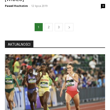
Paweł Hochstim
-
12 lipca 2019
0
1
2
3
AKTUALNOŚCI