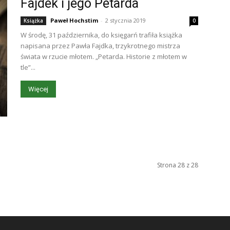
Fajdek i jego Petarda
Paweł Hochstim
-
2 stycznia 2019
Książka
0
W środę, 31 października, do księgarń trafiła książka
napisana przez Pawła Fajdka, trzykrotnego mistrza
świata w rzucie młotem. „Petarda. Historie z młotem w
tle”...
Więcej
Strona 28 z 28