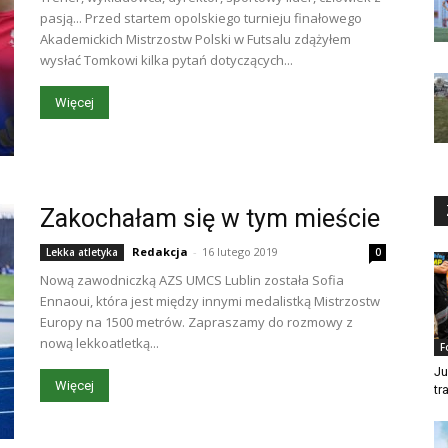
pasją... Przed startem opolskiego turnieju finałowego
Akademickich Mistrzostw Polski w Futsalu zdążyłem
wysłać Tomkowi kilka pytań dotyczących...
Więcej
Zakochałam się w tym mieście
Redakcja
-
16 lutego 2019
Lekka atletyka
0
Nową zawodniczką AZS UMCS Lublin została Sofia
Ennaoui, która jest między innymi medalistką Mistrzostw
Europy na 1500 metrów. Zapraszamy do rozmowy z
nową lekkoatletką...
F
Ju
Więcej
tr