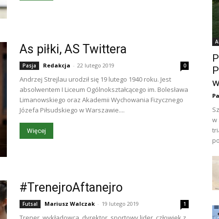
A
As piłki, AS Twittera
P
Redakcja
-
22 lutego 2019
Pasja
0
P
Andrzej Strejlau urodził się 19 lutego 1940 roku. Jest
w
absolwentem I Liceum Ogólnokształcącego im. Bolesława
Pa
Limanowskiego oraz Akademii Wychowania Fizycznego
Sz
Józefa Piłsudskiego w Warszawie....
w 
tr
Więcej
po
#TrenejroAftanejro
Mariusz Walczak
-
19 lutego 2019
Futsal
1
Trener, wykładowca, dyrektor, sportowy lider, człowiek z