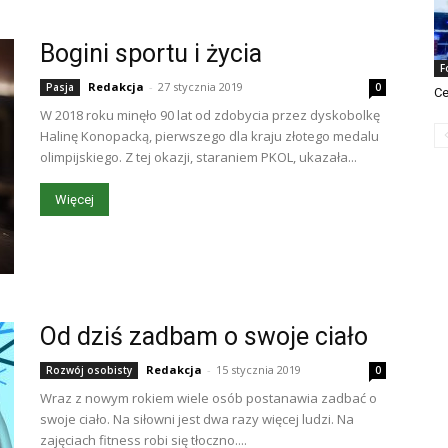
Bogini sportu i życia
F
Redakcja
-
27 stycznia 2019
Pasja
0
Ce
W 2018 roku minęło 90 lat od zdobycia przez dyskobolkę
Halinę Konopacką, pierwszego dla kraju złotego medalu
olimpijskiego. Z tej okazji, staraniem PKOL, ukazała...
Więcej
Od dziś zadbam o swoje ciało
Redakcja
-
15 stycznia 2019
Rozwój osobisty
0
Wraz z nowym rokiem wiele osób postanawia zadbać o
swoje ciało. Na siłowni jest dwa razy więcej ludzi. Na
zajęciach fitness robi się tłoczno....