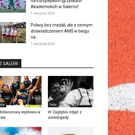
na Europejskich Igrzyskach
Akademickich w Salerno!
1 sierpnia 2026
Polacy bez medali, ale z cennym
doświadczeniem AMŚ w biegu
na...
1 sierpnia 2026
Z GALERII
oto
Foto
bileuszowa wystawa w
W Zagłębiu zdjęć z
asie
uniwersjady