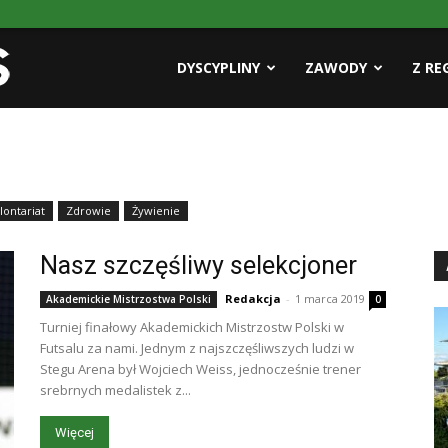
Pasja
DYSCYPLINY
ZAWODY
Z RE
AZS
ontariat
Zdrowie
Żywienie
Nasz szczęśliwy selekcjoner
Redakcja
-
1 marca 2019
Akademickie Mistrzostwa Polski
0
Turniej finałowy Akademickich Mistrzostw Polski w
Futsalu za nami. Jednym z najszczęśliwszych ludzi w
Stegu Arena był Wojciech Weiss, jednocześnie trener
srebrnych medalistek z...
Więcej