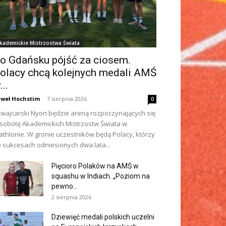
kademickie Mistrzostwa Świata
o Gdańsku pójść za ciosem.
olacy chcą kolejnych medali AMŚ
...
weł Hochstim
-
7 sierpnia 2026
0
wajcarski Nyon będzie areną rozpoczynających się
sobotę Akademickich Mistrzostw Świata w
iathlonie. W gronie uczestników będą Polacy, którzy
 sukcesach odniesionych dwa lata...
Pięcioro Polaków na AMŚ w
squashu w Indiach. „Poziom na
pewno...
2 sierpnia 2026
Dziewięć medali polskich uczelni