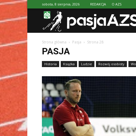
sobota, 8 sierpnia, 2026
REDAKCJA
O AZS
Strona główna
Pasja
Strona 28
PASJA
Historia
Książka
Ludzie
Rozwój osobisty
Wol