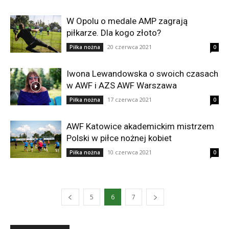
W Opolu o medale AMP zagrają
piłkarze. Dla kogo złoto?
20 czerwca 2021
Piłka nożna
0
Iwona Lewandowska o swoich czasach
w AWF i AZS AWF Warszawa
17 czerwca 2021
Piłka nożna
0
AWF Katowice akademickim mistrzem
Polski w piłce nożnej kobiet
10 czerwca 2021
Piłka nożna
0
5
6
7