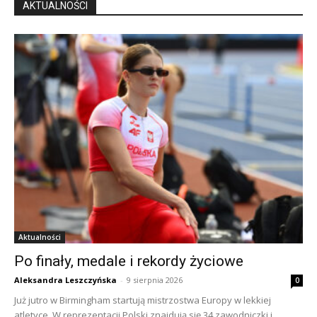
AKTUALNOŚCI
Aktualności
Po finały, medale i rekordy życiowe
Aleksandra Leszczyńska
-
9 sierpnia 2026
0
Już jutro w Birmingham startują mistrzostwa Europy w lekkiej
atletyce. W reprezentacji Polski znajdują się 34 zawodniczki i