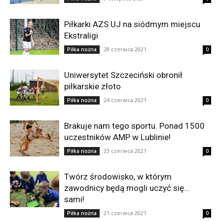
Piłkarki AZS UJ na siódmym miejscu
Ekstraligi
28 czerwca 2021
Piłka nożna
0
Uniwersytet Szczeciński obronił
piłkarskie złoto
24 czerwca 2021
Piłka nożna
0
Brakuje nam tego sportu. Ponad 1500
uczestników AMP w Lublinie!
23 czerwca 2021
Piłka nożna
0
Twórz środowisko, w którym
zawodnicy będą mogli uczyć się…
sami!
21 czerwca 2021
Piłka nożna
0