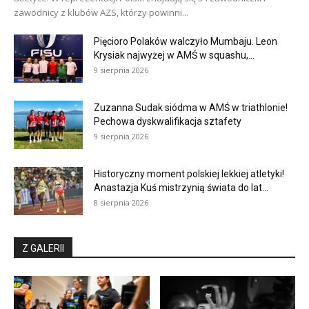
zawodnicy z klubów AZS, którzy powinni...
Pięcioro Polaków walczyło Mumbaju. Leon
Krysiak najwyżej w AMŚ w squashu,...
9 sierpnia 2026
Zuzanna Sudak siódma w AMŚ w triathlonie!
Pechowa dyskwalifikacja sztafety
9 sierpnia 2026
Historyczny moment polskiej lekkiej atletyki!
Anastazja Kuś mistrzynią świata do lat...
8 sierpnia 2026
Z GALERII