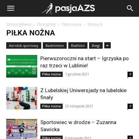
Strona główna
Dyscypliny
Piłka nożna
Strona 6
PIŁKA NOŻNA
Aerobik sportowy
Badminton
Biathlon
Biegi
Pierwszoroczni na start – Igrzyska po
raz trzeci w Lublinie!
1 grudnia 2021
Piłka nożna
0
Z Lubelskiej Uniwersjady na lubelskie
finały
23 listopada 2021
Piłka nożna
0
Sportowiec w drodze – Zuzanna
Sawicka
8 listopada 2021
Piłka nożna
0