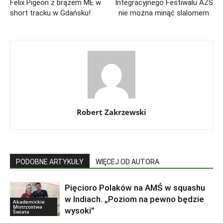
Felix Pigeon z brązem ME w
Integracyjnego Festiwalu AZS
short tracku w Gdańsku!
nie można minąć slalomem
Robert Zakrzewski
PODOBNE ARTYKUŁY
WIĘCEJ OD AUTORA
Pięcioro Polaków na AMŚ w squashu
w Indiach. „Poziom na pewno będzie
Akademickie
Mistrzostwa
wysoki”
Świata