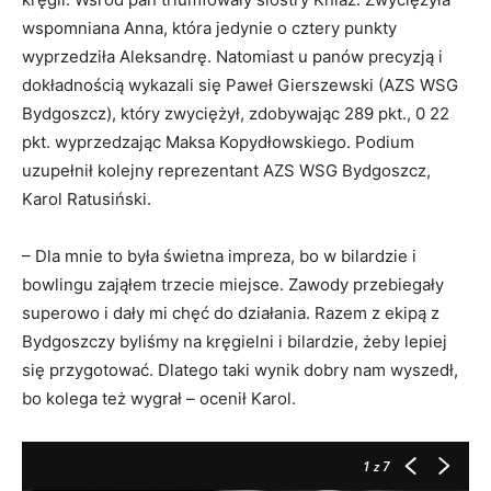
wspomniana Anna, która jedynie o cztery punkty
wyprzedziła Aleksandrę. Natomiast u panów precyzją i
dokładnością wykazali się Paweł Gierszewski (AZS WSG
Bydgoszcz), który zwyciężył, zdobywając 289 pkt., 0 22
pkt. wyprzedzając Maksa Kopydłowskiego. Podium
uzupełnił kolejny reprezentant AZS WSG Bydgoszcz,
Karol Ratusiński.
– Dla mnie to była świetna impreza, bo w bilardzie i
bowlingu zająłem trzecie miejsce. Zawody przebiegały
superowo i dały mi chęć do działania. Razem z ekipą z
Bydgoszczy byliśmy na kręgielni i bilardzie, żeby lepiej
się przygotować. Dlatego taki wynik dobry nam wyszedł,
bo kolega też wygrał – ocenił Karol.
1
z 7