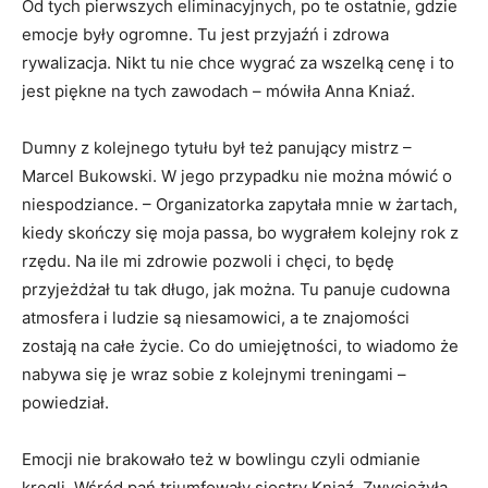
Od tych pierwszych eliminacyjnych, po te ostatnie, gdzie
emocje były ogromne. Tu jest przyjaźń i zdrowa
rywalizacja. Nikt tu nie chce wygrać za wszelką cenę i to
jest piękne na tych zawodach – mówiła Anna Kniaź.
Dumny z kolejnego tytułu był też panujący mistrz –
Marcel Bukowski. W jego przypadku nie można mówić o
niespodziance. – Organizatorka zapytała mnie w żartach,
kiedy skończy się moja passa, bo wygrałem kolejny rok z
rzędu. Na ile mi zdrowie pozwoli i chęci, to będę
przyjeżdżał tu tak długo, jak można. Tu panuje cudowna
atmosfera i ludzie są niesamowici, a te znajomości
zostają na całe życie. Co do umiejętności, to wiadomo że
nabywa się je wraz sobie z kolejnymi treningami –
powiedział.
Emocji nie brakowało też w bowlingu czyli odmianie
kręgli. Wśród pań triumfowały siostry Kniaź. Zwyciężyła