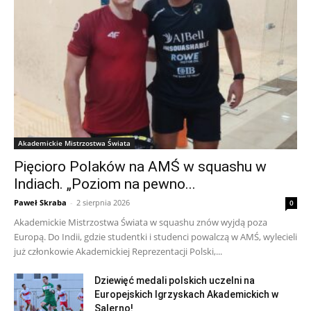
Akademickie Mistrzostwa Świata
Pięcioro Polaków na AMŚ w squashu w
Indiach. „Poziom na pewno...
Paweł Skraba
-
2 sierpnia 2026
0
Akademickie Mistrzostwa Świata w squashu znów wyjdą poza
Europą. Do Indii, gdzie studentki i studenci powalczą w AMŚ, wylecieli
już członkowie Akademickiej Reprezentacji Polski,...
Dziewięć medali polskich uczelni na
Europejskich Igrzyskach Akademickich w
Salerno!