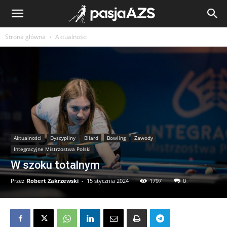
Strona główna
Aktualności
Aktualności
Dyscypliny
Bilard
Bowling
Zawody
Integracyjne Mistrzostwa Polski
W szoku totalnym
Przez
Robert Zakrzewski
-
15 stycznia 2024
1797
0