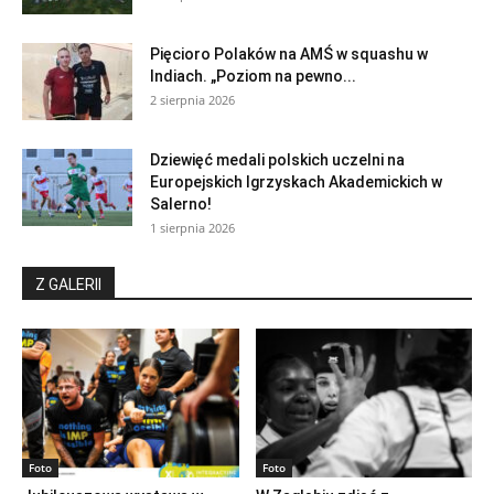
Pięcioro Polaków na AMŚ w squashu w
Indiach. „Poziom na pewno...
2 sierpnia 2026
Dziewięć medali polskich uczelni na
Europejskich Igrzyskach Akademickich w
Salerno!
1 sierpnia 2026
Z GALERII
Foto
Foto