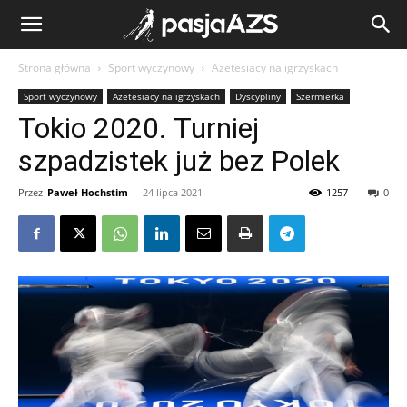
Strona główna
Sport wyczynowy
Azetesiacy na igrzyskach
Sport wyczynowy
Azetesiacy na igrzyskach
Dyscypliny
Szermierka
Tokio 2020. Turniej
szpadzistek już bez Polek
Przez
Paweł Hochstim
-
24 lipca 2021
1257
0