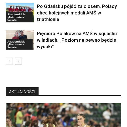
Po Gdańsku pójść za ciosem. Polacy
chcą kolejnych medali AMŚ w
Akademickie
Mistrzostwa
triathlonie
Świata
Pięcioro Polaków na AMŚ w squashu
w Indiach. „Poziom na pewno będzie
Akademickie
Mistrzostwa
wysoki”
Świata
AKTUALNOŚCI