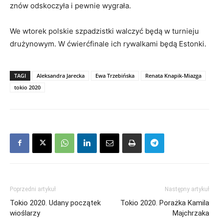
znów odskoczyła i pewnie wygrała.
We wtorek polskie szpadzistki walczyć będą w turnieju
drużynowym. W ćwierćfinale ich rywalkami będą Estonki.
TAGI
Aleksandra Jarecka
Ewa Trzebińska
Renata Knapik-Miazga
tokio 2020
Poprzedni artykuł
Następny artykuł
Tokio 2020. Udany początek
Tokio 2020. Porażka Kamila
wioślarzy
Majchrzaka