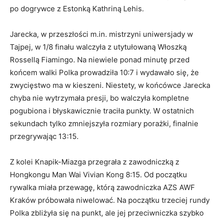
po dogrywce z Estonką Kathriną Lehis.
Jarecka, w przeszłości m.in. mistrzyni uniwersjady w
Tajpej, w 1/8 finału walczyła z utytułowaną Włoszką
Rossellą Fiamingo. Na niewiele ponad minutę przed
końcem walki Polka prowadziła 10:7 i wydawało się, że
zwycięstwo ma w kieszeni. Niestety, w końcówce Jarecka
chyba nie wytrzymała presji, bo walczyła kompletne
pogubiona i błyskawicznie traciła punkty. W ostatnich
sekundach tylko zmniejszyła rozmiary porażki, finalnie
przegrywając 13:15.
Z kolei Knapik-Miazga przegrała z zawodniczką z
Hongkongu Man Wai Vivian Kong 8:15. Od początku
rywalka miała przewagę, którą zawodniczka AZS AWF
Kraków próbowała niwelować. Na początku trzeciej rundy
Polka zbliżyła się na punkt, ale jej przeciwniczka szybko