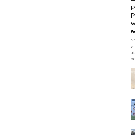
P
P
w
Pa
Sz
w 
tr
po