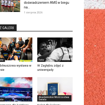
doświadczeniem AMŚ w biegu
na...
1 sierpnia 2026
Z GALERII
oto
Foto
bileuszowa wystawa w
W Zagłębiu zdjęć z
asie
uniwersjady
Akademickie Mistrzostwa
oto
Świata