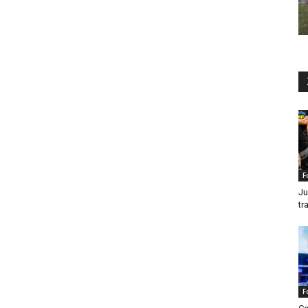
F
Ju
tr
F