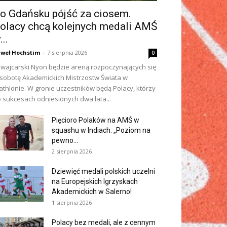
o Gdańsku pójść za ciosem.
olacy chcą kolejnych medali AMŚ
...
weł Hochstim
-
7 sierpnia 2026
0
wajcarski Nyon będzie areną rozpoczynających się
sobotę Akademickich Mistrzostw Świata w
iathlonie. W gronie uczestników będą Polacy, którzy
 sukcesach odniesionych dwa lata...
Pięcioro Polaków na AMŚ w
squashu w Indiach. „Poziom na
pewno...
2 sierpnia 2026
Dziewięć medali polskich uczelni
na Europejskich Igrzyskach
Akademickich w Salerno!
1 sierpnia 2026
Polacy bez medali, ale z cennym