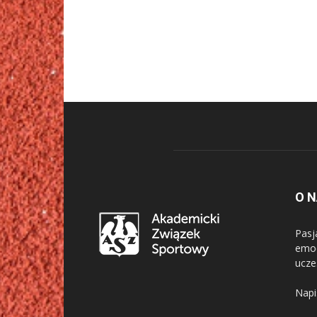
O 
Pasj
emoc
ucze
Napi