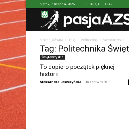
piątek, 7 sierpnia, 2026
REDAKCJA
O AZS
Strona główna
Tagi
Politechnika Świętokrzyska
Tag: Politechnika Świę
Świętokrzyskie
To dopiero początek pięknej
historii
Aleksandra Leszczyńska
-
18 czerwca 2019