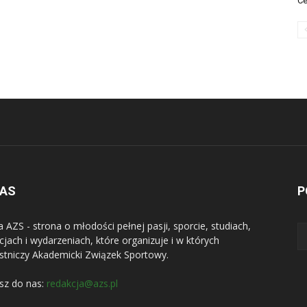
Ce
NAS
P
a AZS - strona o młodości pełnej pasji, sporcie, studiach,
jach i wydarzeniach, które organizuje i w których
stniczy Akademicki Związek Sportowy.
sz do nas:
redakcja@azs.pl