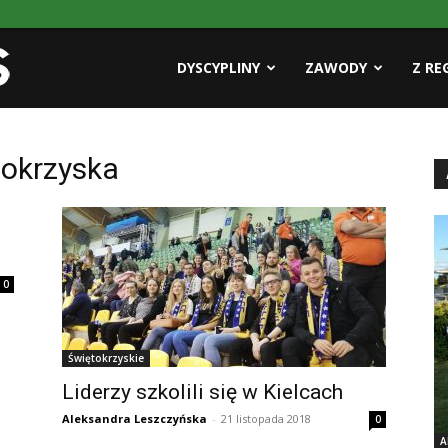
Pasja
DYSCYPLINY
ZAWODY
Z RE
AZS
tokrzyska
0
Świętokrzyskie
Liderzy szkolili się w Kielcach
Aleksandra Leszczyńska
-
21 listopada 2018
0
A