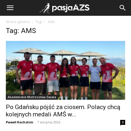
Strona główna
Tagi
AMS
Tag: AMS
Akademickie Mistrzostwa Świata
Po Gdańsku pójść za ciosem. Polacy chcą
kolejnych medali AMŚ w...
Paweł Hochstim
-
7 sierpnia 2026
0