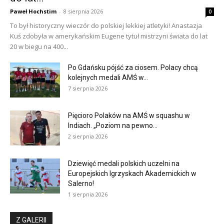
Paweł Hochstim
-
8 sierpnia 2026
0
To był historyczny wieczór do polskiej lekkiej atletyki! Anastazja
Kuś zdobyła w amerykańskim Eugene tytuł mistrzyni świata do lat
20 w biegu na 400...
Po Gdańsku pójść za ciosem. Polacy chcą
kolejnych medali AMŚ w...
7 sierpnia 2026
Pięcioro Polaków na AMŚ w squashu w
Indiach. „Poziom na pewno...
2 sierpnia 2026
Dziewięć medali polskich uczelni na
Europejskich Igrzyskach Akademickich w
Salerno!
1 sierpnia 2026
Z GALERII