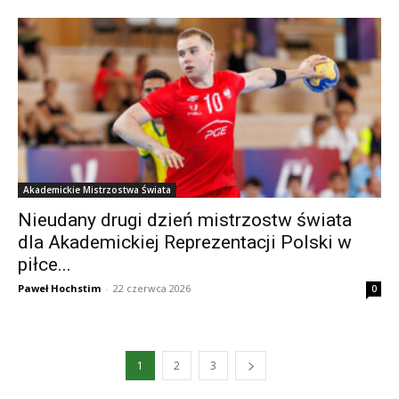
Akademickie Mistrzostwa Świata
Nieudany drugi dzień mistrzostw świata
dla Akademickiej Reprezentacji Polski w
piłce...
Paweł Hochstim
-
22 czerwca 2026
0
1
2
3