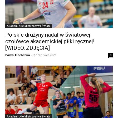
Akademickie Mistrzostwa Świata
Polskie drużyny nadal w światowej
czołówce akademickiej piłki ręcznej!
[WIDEO, ZDJĘCIA]
Paweł Hochstim
-
27 czerwca 2026
0
Akademickie Mistrzostwa Świata