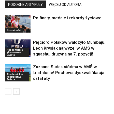
PODOBNE ARTYKUŁY
WIĘCEJ OD AUTORA
Po finały, medale i rekordy życiowe
Aktualności
Pięcioro Polaków walczyło Mumbaju.
Leon Krysiak najwyżej w AMŚ w
Akademickie
Mistrzostwa
squashu, drużyna na 7. pozycji!
Świata
Zuzanna Sudak siódma w AMŚ w
triathlonie! Pechowa dyskwalifikacja
Akademickie
Mistrzostwa
sztafety
Świata