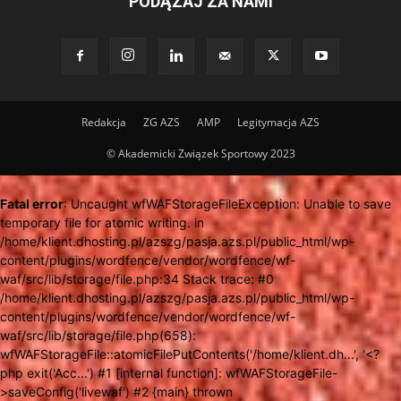
PODĄŻAJ ZA NAMI
Redakcja
ZG AZS
AMP
Legitymacja AZS
© Akademicki Związek Sportowy 2023
Fatal error
: Uncaught wfWAFStorageFileException: Unable to save
temporary file for atomic writing. in
/home/klient.dhosting.pl/azszg/pasja.azs.pl/public_html/wp-
content/plugins/wordfence/vendor/wordfence/wf-
waf/src/lib/storage/file.php:34 Stack trace: #0
/home/klient.dhosting.pl/azszg/pasja.azs.pl/public_html/wp-
content/plugins/wordfence/vendor/wordfence/wf-
waf/src/lib/storage/file.php(658):
wfWAFStorageFile::atomicFilePutContents('/home/klient.dh...', '<?
php exit('Acc...') #1 [internal function]: wfWAFStorageFile-
>saveConfig('livewaf') #2 {main} thrown