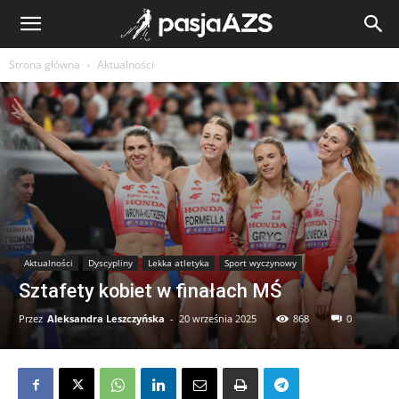
Strona główna
Aktualności
Aktualności
Dyscypliny
Lekka atletyka
Sport wyczynowy
Sztafety kobiet w finałach MŚ
Przez
Aleksandra Leszczyńska
-
20 września 2025
868
0