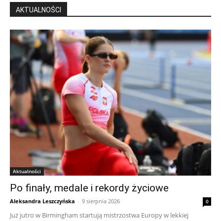
AKTUALNOŚCI
Aktualności
Po finały, medale i rekordy życiowe
Aleksandra Leszczyńska
-
9 sierpnia 2026
0
Już jutro w Birmingham startują mistrzostwa Europy w lekkiej