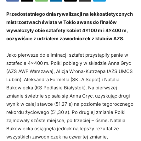
Przedostatniego dnia rywalizacji na lekkoatletycznych
mistrzostwach świata w Tokio awans do finałów
wywalczyły obie sztafety kobiet 4×100 m i 4×400 m,
oczywiście z udziałem zawodniczek z klubów AZS.
Jako pierwsze do eliminacji sztafet przystąpiły panie w
sztafecie 4×400 m. Polki pobiegły w składzie Anna Gryc
(AZS AWF Warszawa), Alicja Wrona-Kutrzepa (AZS UMCS
Lublin), Aleksandra Formella (SKLA Sopot) i Natalia
Bukowiecka (KS Podlasie Białystok). Na pierwszej
zmianie świetnie spisała się Anna Gryc, uzyskując drugi
wynik w całej stawce (51,27 s) na poziomie tegorocznego
rekordu życiowego (51,30 s). Po drugiej zmianie Polki
zajmowały szóste miejsce, po trzeciej – ósme. Natalia
Bukowiecka osiągnęła jednak najlepszy rezultat ze
wszystkich zawodniczek na czwartej zmianie,