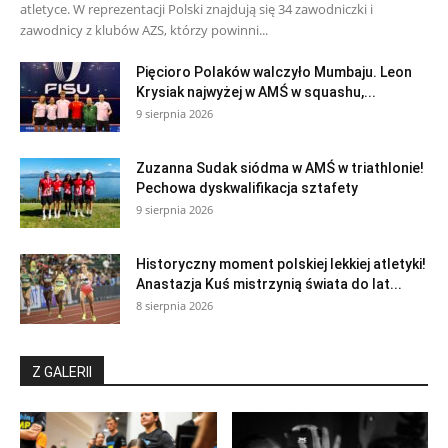
atletyce. W reprezentacji Polski znajdują się 34 zawodniczki i
zawodnicy z klubów AZS, którzy powinni...
Pięcioro Polaków walczyło Mumbaju. Leon
Krysiak najwyżej w AMŚ w squashu,...
9 sierpnia 2026
Zuzanna Sudak siódma w AMŚ w triathlonie!
Pechowa dyskwalifikacja sztafety
9 sierpnia 2026
Historyczny moment polskiej lekkiej atletyki!
Anastazja Kuś mistrzynią świata do lat...
8 sierpnia 2026
Z GALERII