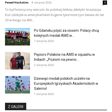
Paweł Hochstim
-
8 sierpnia 2026
0
To był historyczny wieczór do polskiej lekkiej atletyki! Anastazja
Kuś zdobyła w amerykańskim Eugene tytuł mistrzyni świata do lat
20 w biegu na 400...
Po Gdańsku pójść za ciosem. Polacy chcą
kolejnych medali AMŚ w...
7 sierpnia 2026
Pięcioro Polaków na AMŚ w squashu w
Indiach. „Poziom na pewno...
2 sierpnia 2026
Dziewięć medali polskich uczelni na
Europejskich Igrzyskach Akademickich w
Salerno!
1 sierpnia 2026
Z GALERII