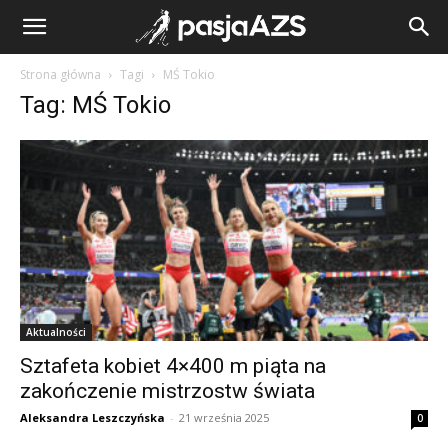
Strona główna
Tagi
MŚ Tokio
Tag: MŚ Tokio
Aktualności
Sztafeta kobiet 4×400 m piąta na
zakończenie mistrzostw świata
Aleksandra Leszczyńska
-
21 września 2025
0