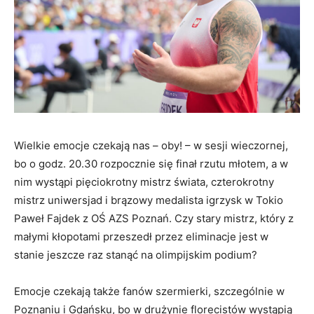
Wielkie emocje czekają nas – oby! – w sesji wieczornej,
bo o godz. 20.30 rozpocznie się finał rzutu młotem, a w
nim wystąpi pięciokrotny mistrz świata, czterokrotny
mistrz uniwersjad i brązowy medalista igrzysk w Tokio
Paweł Fajdek z OŚ AZS Poznań. Czy stary mistrz, który z
małymi kłopotami przeszedł przez eliminacje jest w
stanie jeszcze raz stanąć na olimpijskim podium?
Emocje czekają także fanów szermierki, szczególnie w
Poznaniu i Gdańsku, bo w drużynie florecistów wystąpią