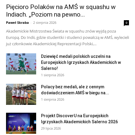
Pięcioro Polaków na AMŚ w squashu w
Indiach. „Poziom na pewno...
Paweł Skraba
-
2 sierpnia 2026
0
Akademickie Mistrzostwa Świata w squashu znów wyjdą poza
Europą. Do Indii, gdzie studentki i studenci powalczą w AMŚ, wylecieli
już członkowie Akademickiej Reprezentacji Polski,...
Dziewięć medali polskich uczelni na
Europejskich Igrzyskach Akademickich w
Salerno!
1 sierpnia 2026
Polacy bez medali, ale z cennym
doświadczeniem AMŚ w biegu na...
1 sierpnia 2026
Projekt DiscoverU na Europejskich
Igrzyskach Akademickich Salerno 2026
29 lipca 2026