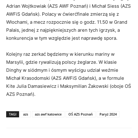
Adrian Wojtkowiak (AZS AWF Poznań) i Michał Siess (AZS
AWFiS Gdańsk). Polacy w ćwierćfinale zmierzą się z
Włochami, a mecz rozpocznie się o godz. 11.50 w Grand
Palais, jednej z najpiękniejszych aren tych igrzysk, a
konkurencja w tym względzie jest naprawdę spora.
Kolejny raz zerkać będziemy w kierunku mariny w
Marsylii, gdzie rywalizują polscy żeglarze. W klasie
Dinghy w siódmym i ósmym wyścigu udział weźmie
Michał Krasodomski (AZS AWFiS Gdańsk), a w formule
Kite Julia Damasiewicz i Maksymilian Żakowski (oboje OŚ
AZS Poznań).
TAGI
azs
azs awf katowice
OŚ AZS Poznań
Paryż 2024