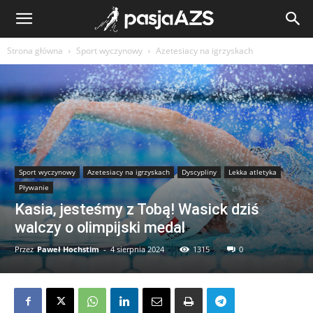
Strona główna
Sport wyczynowy
Azetesiacy na igrzyskach
Sport wyczynowy
Azetesiacy na igrzyskach
Dyscypliny
Lekka atletyka
Pływanie
Kasia, jesteśmy z Tobą! Wasick dziś
walczy o olimpijski medal
Przez
Paweł Hochstim
-
4 sierpnia 2024
1315
0