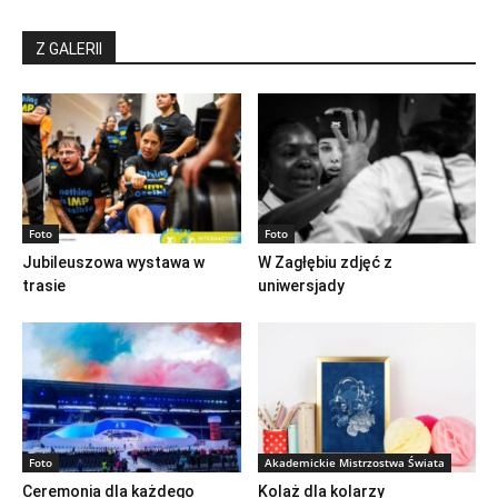
Z GALERII
Foto
Foto
Jubileuszowa wystawa w
W Zagłębiu zdjęć z
trasie
uniwersjady
Foto
Akademickie Mistrzostwa Świata
Ceremonia dla każdego
Kolaż dla kolarzy