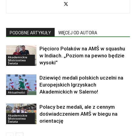
PODOBNE ARTYKUŁY
WIĘCEJ OD AUTORA
Pięcioro Polaków na AMŚ w squashu
w Indiach. „Poziom na pewno będzie
Akademickie
Mistrzostwa
wysoki”
Świata
Dziewięć medali polskich uczelni na
Europejskich Igrzyskach
Akademickich w Salerno!
Aktualności
Polacy bez medali, ale z cennym
doświadczeniem AMŚ w biegu na
Akademickie
Mistrzostwa
orientację
Świata