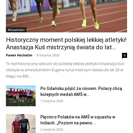
Aktualności
Historyczny moment polskiej lekkiej atletyki!
Anastazja Kuś mistrzynią świata do lat...
Paweł Hochstim
-
8 sierpnia 2026
0
To był historyczny wieczór do polskiej lekkiej atletyki! Anastazja Kuś
zdobyła w amerykańskim Eugene tytuł mistrzyni świata do lat 20 w
biegu na 400...
Po Gdańsku pójść za ciosem. Polacy chcą
kolejnych medali AMŚ w...
7 sierpnia 2026
Pięcioro Polaków na AMŚ w squashu w
Indiach. „Poziom na pewno...
2 sierpnia 2026