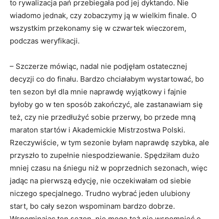
to rywalizacja pań przebiegała pod jej dyktando. Nie
wiadomo jednak, czy zobaczymy ją w wielkim finale. O
wszystkim przekonamy się w czwartek wieczorem,
podczas weryfikacji.
– Szczerze mówiąc, nadal nie podjęłam ostatecznej
decyzji co do finału. Bardzo chciałabym wystartować, bo
ten sezon był dla mnie naprawdę wyjątkowy i fajnie
byłoby go w ten sposób zakończyć, ale zastanawiam się
też, czy nie przedłużyć sobie przerwy, bo przede mną
maraton startów i Akademickie Mistrzostwa Polski.
Rzeczywiście, w tym sezonie byłam naprawdę szybka, ale
przyszło to zupełnie niespodziewanie. Spędziłam dużo
mniej czasu na śniegu niż w poprzednich sezonach, więc
jadąc na pierwszą edycję, nie oczekiwałam od siebie
niczego specjalnego. Trudno wybrać jeden ulubiony
start, bo cały sezon wspominam bardzo dobrze.
Wspominając ten sezon, nie mogę też nie wspomnieć o