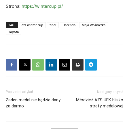
Strona:
https://wintercup.pl/
TAGI
azs winter cup
finał
Harenda
Maja Woźniczka
Toyota
Poprzedni artykuł
Następny artykuł
Żaden medal nie będzie dany
Młodzież AZS UEK blisko
za darmo
strefy medalowej