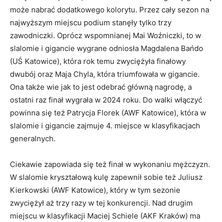
może nabrać dodatkowego kolorytu. Przez cały sezon na
najwyższym miejscu podium stanęły tylko trzy
zawodniczki. Oprócz wspomnianej Mai Woźniczki, to w
slalomie i gigancie wygrane odniosła Magdalena Bańdo
(UŚ Katowice), która rok temu zwyciężyła finałowy
dwubój oraz Maja Chyla, która triumfowała w gigancie.
Ona także wie jak to jest odebrać główną nagrodę, a
ostatni raz finał wygrała w 2024 roku. Do walki włączyć
powinna się też Patrycja Florek (AWF Katowice), która w
slalomie i gigancie zajmuje 4. miejsce w klasyfikacjach
generalnych.
Ciekawie zapowiada się też finał w wykonaniu mężczyzn.
W slalomie kryształową kulę zapewnił sobie też Juliusz
Kierkowski (AWF Katowice), który w tym sezonie
zwyciężył aż trzy razy w tej konkurencji. Nad drugim
miejscu w klasyfikacji Maciej Schiele (AKF Kraków) ma