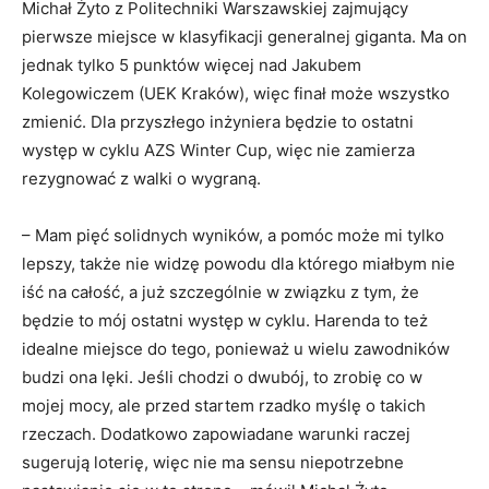
Michał Żyto z Politechniki Warszawskiej zajmujący
pierwsze miejsce w klasyfikacji generalnej giganta. Ma on
jednak tylko 5 punktów więcej nad Jakubem
Kolegowiczem (UEK Kraków), więc finał może wszystko
zmienić. Dla przyszłego inżyniera będzie to ostatni
występ w cyklu AZS Winter Cup, więc nie zamierza
rezygnować z walki o wygraną.
– Mam pięć solidnych wyników, a pomóc może mi tylko
lepszy, także nie widzę powodu dla którego miałbym nie
iść na całość, a już szczególnie w związku z tym, że
będzie to mój ostatni występ w cyklu. Harenda to też
idealne miejsce do tego, ponieważ u wielu zawodników
budzi ona lęki. Jeśli chodzi o dwubój, to zrobię co w
mojej mocy, ale przed startem rzadko myślę o takich
rzeczach. Dodatkowo zapowiadane warunki raczej
sugerują loterię, więc nie ma sensu niepotrzebne