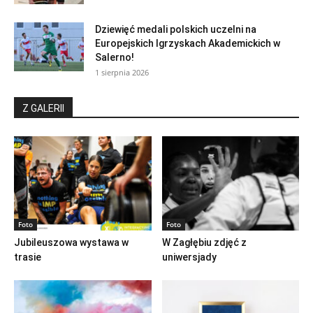
Dziewięć medali polskich uczelni na
Europejskich Igrzyskach Akademickich w
Salerno!
1 sierpnia 2026
Z GALERII
Foto
Foto
Jubileuszowa wystawa w
W Zagłębiu zdjęć z
trasie
uniwersjady