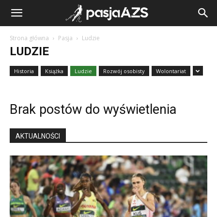
Strona główna
Pasja
Ludzie
LUDZIE
Historia
Książka
Ludzie
Rozwój osobisty
Wolontariat
Brak postów do wyświetlenia
AKTUALNOŚCI