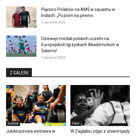
Pięcioro Polaków na AMŚ w squashu w
Indiach. „Poziom na pewno...
2 sierpnia 2026
Dziewięć medali polskich uczelni na
Europejskich Igrzyskach Akademickich w
Salerno!
1 sierpnia 2026
Z GALERII
Ludzie
Foto
Jubileuszowa wystawa w
W Zagłębiu zdjęć z uniwersjady