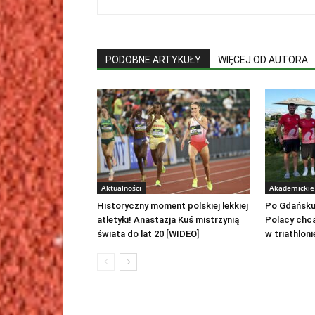
PODOBNE ARTYKUŁY
WIĘCEJ OD AUTORA
Aktualności
Akademickie 
Historyczny moment polskiej lekkiej
Po Gdańsku
atletyki! Anastazja Kuś mistrzynią
Polacy chc
świata do lat 20 [WIDEO]
w triathloni