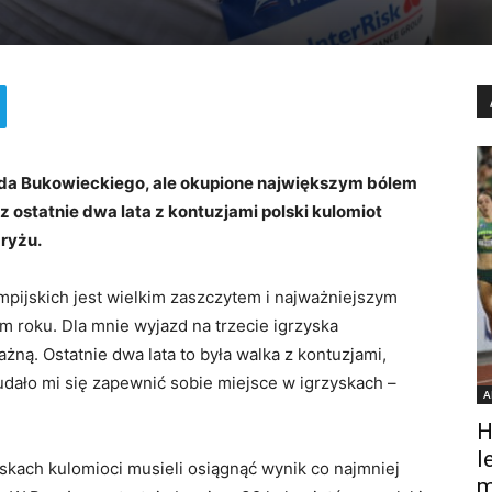
rada Bukowieckiego, ale okupione największym bólem
z ostatnie dwa lata z kontuzjami polski kulomiot
aryżu.
mpijskich jest wielkim zaszczytem i najważniejszym
m roku. Dla mnie wyjazd na trzecie igrzyska
żną. Ostatnie dwa lata to była walka z kontuzjami,
udało mi się zapewnić sobie miejsce w igrzyskach –
A
H
l
skach kulomioci musieli osiągnąć wynik co najmniej
m