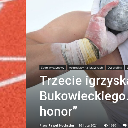
Sport wyczynowy
Azetesiacy na igrzyskach
Dyscypliny
Trzecie igrzysk
Bukowieckiego. 
honor”
Przez
Paweł Hochstim
-
16 lipca 2024
1690