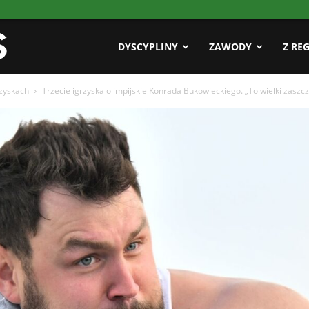
Pasja
DYSCYPLINY
ZAWODY
Z RE
rzyskach
Trzecie igrzyska olimpijskie Konrada Bukowieckiego. „To wielki zaszcz
AZS