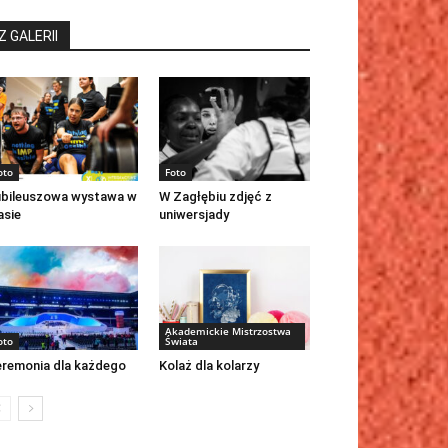
Z GALERII
oto
Foto
bileuszowa wystawa w
W Zagłębiu zdjęć z
asie
uniwersjady
Akademickie Mistrzostwa
oto
Świata
remonia dla każdego
Kolaż dla kolarzy