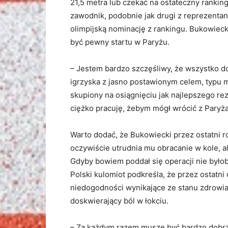
21,5 metra lub czekać na ostateczny rankin
zawodnik, podobnie jak drugi z reprezentan
olimpijską nominację z rankingu. Bukowieck
być pewny startu w Paryżu.
– Jestem bardzo szczęśliwy, że wszystko do
igrzyska z jasno postawionym celem, typu m
skupiony na osiągnięciu jak najlepszego re
ciężko pracuję, żebym mógł wrócić z Paryż
Warto dodać, że Bukowiecki przez ostatni r
oczywiście utrudnia mu obracanie w kole, a
Gdyby bowiem poddał się operacji nie byłoby
Polski kulomiot podkreśla, że przez ostatni
niedogodności wynikające ze stanu zdrowia,
doskwierający ból w łokciu.
– Za każdym razem muszę być bardzo dobrz