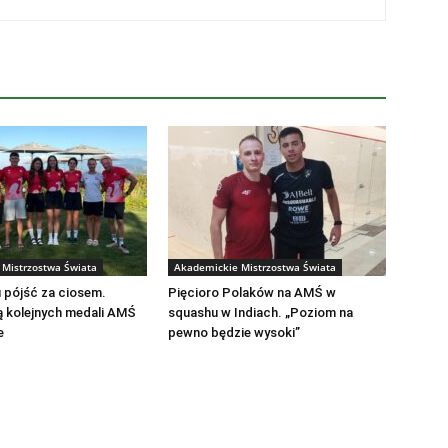
Mistrzostwa Świata
Akademickie Mistrzostwa Świata
 pójść za ciosem.
Pięcioro Polaków na AMŚ w
ą kolejnych medali AMŚ
squashu w Indiach. „Poziom na
e
pewno będzie wysoki”