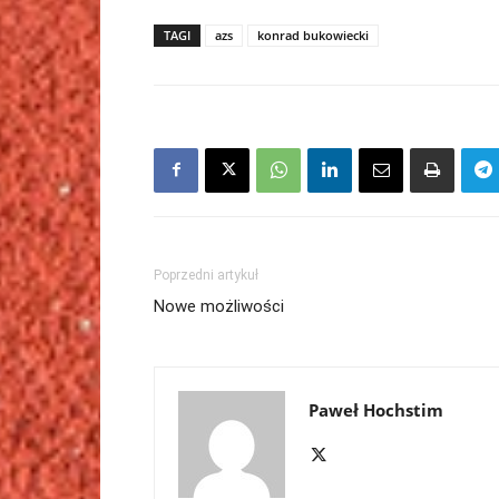
TAGI
azs
konrad bukowiecki
Poprzedni artykuł
Nowe możliwości
Paweł Hochstim