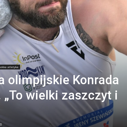
Lekka atletyka
a olimpijskie Konrada
„To wielki zaszczyt i
0