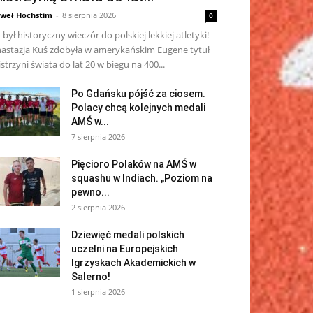
weł Hochstim
-
8 sierpnia 2026
0
 był historyczny wieczór do polskiej lekkiej atletyki!
astazja Kuś zdobyła w amerykańskim Eugene tytuł
strzyni świata do lat 20 w biegu na 400...
Po Gdańsku pójść za ciosem.
Polacy chcą kolejnych medali
AMŚ w...
7 sierpnia 2026
Pięcioro Polaków na AMŚ w
squashu w Indiach. „Poziom na
pewno...
2 sierpnia 2026
Dziewięć medali polskich
uczelni na Europejskich
Igrzyskach Akademickich w
Salerno!
1 sierpnia 2026