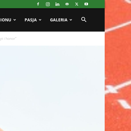
GIONU
PASJA
GALERIA
yt i honor”