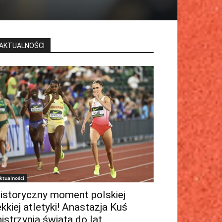
AKTUALNOŚCI
ktualności
istoryczny moment polskiej
ekkiej atletyki! Anastazja Kuś
istrzynią świata do lat...