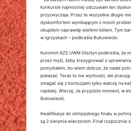
konkursie najmocniej odczuwam ten dyskomfor
przyzwyczaja. Przez te wszystkie długie mi
dyskomfortem wynikającym z moich problem
okupiłem naprawdę wielkim bólem. Tym bar
w igrzyskach – podkreśla Bukowiecki.
Kulomiot AZS UWM Olsztyn podkreśla, że m
przez myśl, żeby zrezygnować z uprawiania 
pomyślałem, bo wiem dobrze, że nadal potraf
pokazać. Teraz to nie wychodzi, ale pracuję
zmagać się z kontuzjami tylko walczę na ka
najdalej. Wierzę, że przyjdzie moment, w 
Bukowiecki.
Kwalifikacje do olimpijskiego finału w pch
są 2 sierpnia wieczorem. Finał rozpocznie s