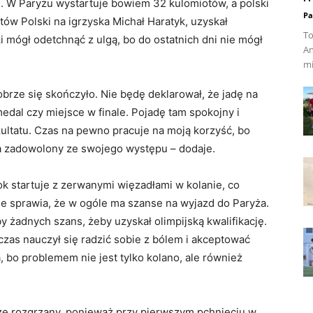
g. W Paryżu wystartuje bowiem 32 kulomiotów, a polski
Pa
tów Polski na igrzyska Michał Haratyk, uzyskał
To
i mógł odetchnąć z ulgą, bo do ostatnich dni nie mógł
An
mi
brze się skończyło. Nie będę deklarował, że jadę na
edal czy miejsce w finale. Pojadę tam spokojny i
zultatu. Czas na pewno pracuje na moją korzyść, bo
a zadowolony ze swojego występu – dodaje.
ok startuje z zerwanymi więzadłami w kolanie, co
le sprawia, że w ogóle ma szanse na wyjazd do Paryża.
 żadnych szans, żeby uzyskał olimpijską kwalifikację.
 czas nauczył się radzić sobie z bólem i akceptować
 bo problemem nie jest tylko kolano, ale również
e rozgrzany, ponieważ przy pierwszym pchnięciu w