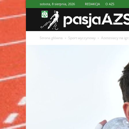
sobota, 8 sierpnia, 2026
REDAKCJA
O AZS
Strona główna
Sport wyczynowy
Azetesiacy na ig