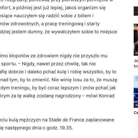
t, a później jest już lepiej, jakoś organizm się
esiące nauczyłem się radzić sobie z bólem i
ów zdrowotnych, a pracę treningową i starty
dziej jestem dumny, że wywalczyłem sobie to miejsce
F
imo kłopotów ze zdrowiem nigdy nie przyszło mu
Ju
sportu. – Nigdy, nawet przez chwilę, tak nie
tr
ię dobrze i daleko pchać kulę i robię wszystko, by to
 nad tym, by to zmienić. Nie winię losu za to, że muszę
żdym treningu, by być coraz lepszym i znów pchać jak
którym za tę walkę zostanę nagrodzony – mówi Konrad
F
Ce
nięciu kulą mężczyzn na Stade de France zaplanowane
ię następnego dnia o godz. 19.35.