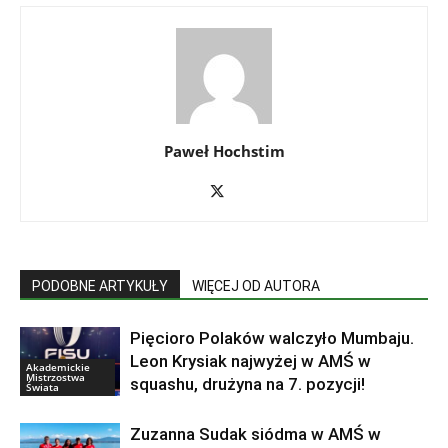
Paweł Hochstim
PODOBNE ARTYKUŁY
WIĘCEJ OD AUTORA
Pięcioro Polaków walczyło Mumbaju.
Leon Krysiak najwyżej w AMŚ w
Akademickie
Mistrzostwa
squashu, drużyna na 7. pozycji!
Świata
Zuzanna Sudak siódma w AMŚ w