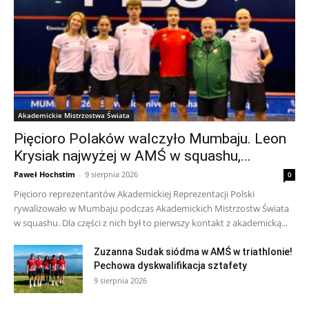
Akademickie Mistrzostwa Świata
Pięcioro Polaków walczyło Mumbaju. Leon
Krysiak najwyżej w AMŚ w squashu,...
Paweł Hochstim
-
9 sierpnia 2026
0
Pięcioro reprezentantów Akademickiej Reprezentacji Polski
rywalizowało w Mumbaju podczas Akademickich Mistrzostw Świata
w squashu. Dla części z nich był to pierwszy kontakt z akademicką...
Zuzanna Sudak siódma w AMŚ w triathlonie!
Pechowa dyskwalifikacja sztafety
9 sierpnia 2026