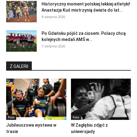
Historyczny moment polskiej lekkiej atletyki!
Anastazja Kuś mistrzynią świata do lat...
8 sierpnia 2026
Po Gdańsku pójść za ciosem. Polacy chcą
kolejnych medali AMŚ w...
7 sierpnia 2026
Z GALERII
Foto
Foto
Jubileuszowa wystawa w
W Zagłębiu zdjęć z
trasie
uniwersjady