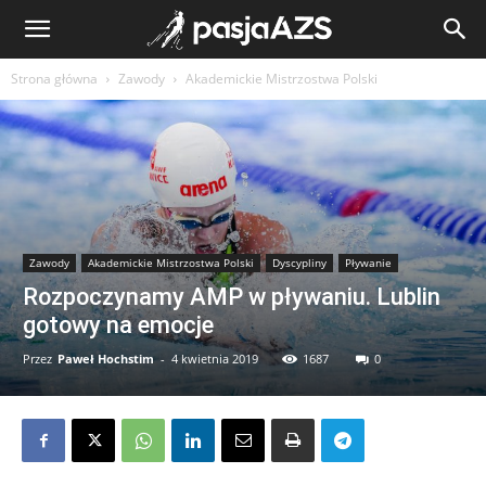
Strona główna
Zawody
Akademickie Mistrzostwa Polski
Zawody
Akademickie Mistrzostwa Polski
Dyscypliny
Pływanie
Rozpoczynamy AMP w pływaniu. Lublin
gotowy na emocje
Przez
Paweł Hochstim
-
4 kwietnia 2019
1687
0