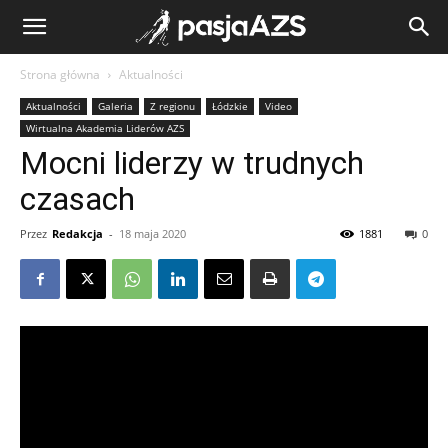
Strona główna
Aktualności
Aktualności
Galeria
Z regionu
Łódzkie
Video
Wirtualna Akademia Liderów AZS
Mocni liderzy w trudnych
czasach
Przez
Redakcja
-
18 maja 2020
1881
0