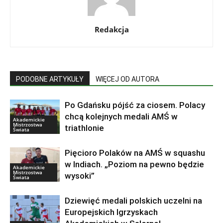
Redakcja
PODOBNE ARTYKUŁY
WIĘCEJ OD AUTORA
Po Gdańsku pójść za ciosem. Polacy
chcą kolejnych medali AMŚ w
Akademickie
Mistrzostwa
triathlonie
Świata
Pięcioro Polaków na AMŚ w squashu
w Indiach. „Poziom na pewno będzie
Akademickie
Mistrzostwa
wysoki”
Świata
Dziewięć medali polskich uczelni na
Europejskich Igrzyskach