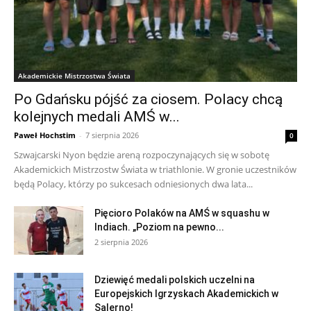
Akademickie Mistrzostwa Świata
Po Gdańsku pójść za ciosem. Polacy chcą
kolejnych medali AMŚ w...
Paweł Hochstim
-
7 sierpnia 2026
0
Szwajcarski Nyon będzie areną rozpoczynających się w sobotę
Akademickich Mistrzostw Świata w triathlonie. W gronie uczestników
będą Polacy, którzy po sukcesach odniesionych dwa lata...
Pięcioro Polaków na AMŚ w squashu w
Indiach. „Poziom na pewno...
2 sierpnia 2026
Dziewięć medali polskich uczelni na
Europejskich Igrzyskach Akademickich w
Salerno!