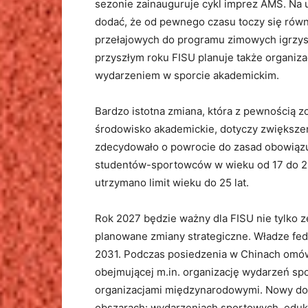
sezonie zainauguruje cykl imprez AMŚ. Na 
dodać, że od pewnego czasu toczy się ró
przełajowych do programu zimowych igrzysk
przyszłym roku FISU planuje także organi
wydarzeniem w sporcie akademickim.
Bardzo istotna zmiana, która z pewnością 
środowisko akademickie, dotyczy zwiększen
zdecydowało o powrocie do zasad obowiązuj
studentów-sportowców w wieku od 17 do 28 
utrzymano limit wieku do 25 lat.
Rok 2027 będzie ważny dla FISU nie tylko z
planowane zmiany strategiczne. Władze fede
2031. Podczas posiedzenia w Chinach omówio
obejmującej m.in. organizację wydarzeń sp
organizacjami międzynarodowymi. Nowy do
obszarach: wydarzeniach sportowych, eduka