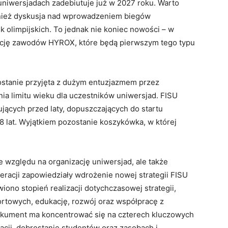
uniwersjadach zadebiutuje już w 2027 roku. Warto
wnież dyskusja nad wprowadzeniem biegów
 olimpijskich. To jednak nie koniec nowości – w
zację zawodów HYROX, które będą pierwszym tego typu
zostanie przyjęta z dużym entuzjazmem przez
ia limitu wieku dla uczestników uniwersjad. FISU
ących przed laty, dopuszczających do startu
lat. Wyjątkiem pozostanie koszykówka, w której
e względu na organizację uniwersjad, ale także
racji zapowiedziały wdrożenie nowej strategii FISU
no stopień realizacji dotychczasowej strategii,
ortowych, edukację, rozwój oraz współpracę z
kument ma koncentrować się na czterech kluczowych
cji, dobrostanie studentów oraz zasobach i