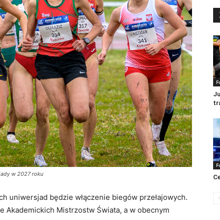
F
Ju
tr
F
jady w 2027 roku
Ce
h uniwersjad będzie włączenie biegów przełajowych.
mie Akademickich Mistrzostw Świata, a w obecnym