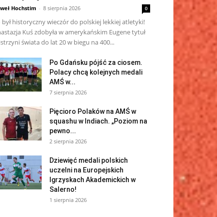
weł Hochstim
-
8 sierpnia 2026
0
 był historyczny wieczór do polskiej lekkiej atletyki!
astazja Kuś zdobyła w amerykańskim Eugene tytuł
strzyni świata do lat 20 w biegu na 400...
Po Gdańsku pójść za ciosem.
Polacy chcą kolejnych medali
AMŚ w...
7 sierpnia 2026
Pięcioro Polaków na AMŚ w
squashu w Indiach. „Poziom na
pewno...
2 sierpnia 2026
Dziewięć medali polskich
uczelni na Europejskich
Igrzyskach Akademickich w
Salerno!
1 sierpnia 2026