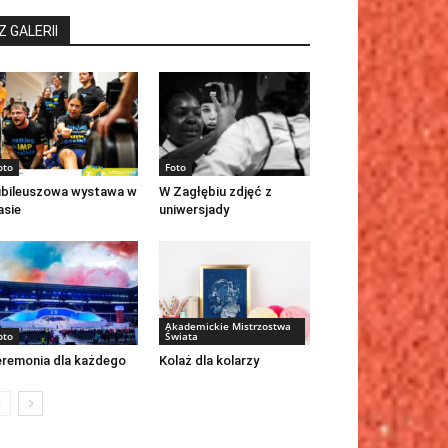
Z GALERII
oto
Foto
bileuszowa wystawa w
W Zagłębiu zdjęć z
asie
uniwersjady
Akademickie Mistrzostwa
oto
Świata
remonia dla każdego
Kolaż dla kolarzy