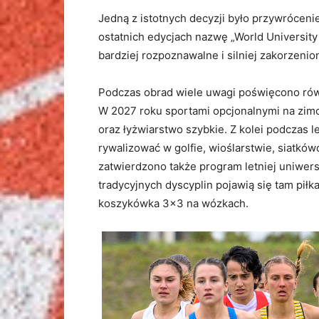
Jedną z istotnych decyzji było przywróceni
ostatnich edycjach nazwę „World University
bardziej rozpoznawalne i silniej zakorzen
Podczas obrad wiele uwagi poświęcono ró
W 2027 roku sportami opcjonalnymi na zim
oraz łyżwiarstwo szybkie. Z kolei podczas
rywalizować w golfie, wioślarstwie, siatkó
zatwierdzono także program letniej uniwers
tradycyjnych dyscyplin pojawią się tam piłk
koszykówka 3×3 na wózkach.