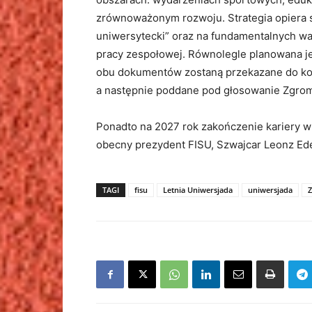
zrównoważonym rozwoju. Strategia opiera si
uniwersytecki” oraz na fundamentalnych war
pracy zespołowej. Równolegle planowana jest
obu dokumentów zostaną przekazane do kon
a następnie poddane pod głosowanie Zgro
Ponadto na 2027 rok zakończenie kariery w
obecny prezydent FISU, Szwajcar Leonz Ede
TAGI
fisu
Letnia Uniwersjada
uniwersjada