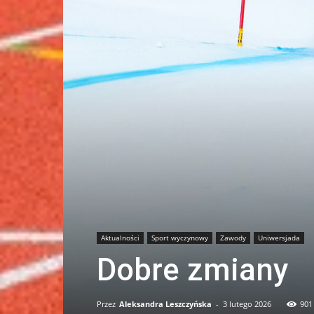
Aktualności
Sport wyczynowy
Zawody
Uniwersjada
Dobre zmiany
Przez
Aleksandra Leszczyńska
-
3 lutego 2026
901