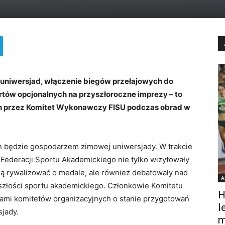
 uniwersjad, włączenie biegów przełajowych do
tów opcjonalnych na przyszłoroczne imprezy – to
ch przez Komitet Wykonawczy FISU podczas obrad w
lin będzie gospodarzem zimowej uniwersjady. W trakcie
ederacji Sportu Akademickiego nie tylko wizytowały
dą rywalizować o medale, ale również debatowały nad
A
szłości sportu akademickiego. Członkowie Komitetu
H
ami komitetów organizacyjnych o stanie przygotowań
l
sjady.
m