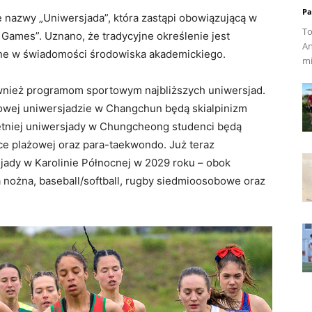
Pa
e nazwy „Uniwersjada”, która zastąpi obowiązującą w
To
 Games”. Uznano, że tradycyjne określenie jest
An
ione w świadomości środowiska akademickiego.
mi
wnież programom sportowym najbliższych uniwersjad.
owej uniwersjadzie w Changchun będą skialpinizm
 letniej uniwersjady w Chungcheong studenci będą
wce plażowej oraz para-taekwondo. Już teraz
jady w Karolinie Północnej w 2029 roku – obok
a nożna, baseball/softball, rugby siedmioosobowe oraz