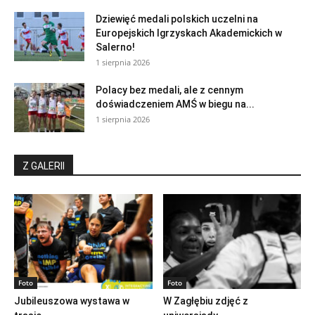
Dziewięć medali polskich uczelni na
Europejskich Igrzyskach Akademickich w
Salerno!
1 sierpnia 2026
Polacy bez medali, ale z cennym
doświadczeniem AMŚ w biegu na...
1 sierpnia 2026
Z GALERII
Foto
Foto
Jubileuszowa wystawa w
W Zagłębiu zdjęć z