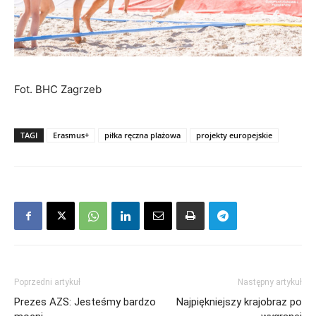
Fot. BHC Zagrzeb
TAGI
Erasmus+
piłka ręczna plażowa
projekty europejskie
Poprzedni artykuł
Następny artykuł
Prezes AZS: Jesteśmy bardzo
Najpiękniejszy krajobraz po