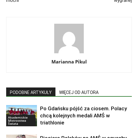
mocni
wygranej
Marianna Pikul
PODOBNE ARTYKUŁY
WIĘCEJ OD AUTORA
Po Gdańsku pójść za ciosem. Polacy
chcą kolejnych medali AMŚ w
Akademickie
Mistrzostwa
triathlonie
Świata
Pięcioro Polaków na AMŚ w squashu