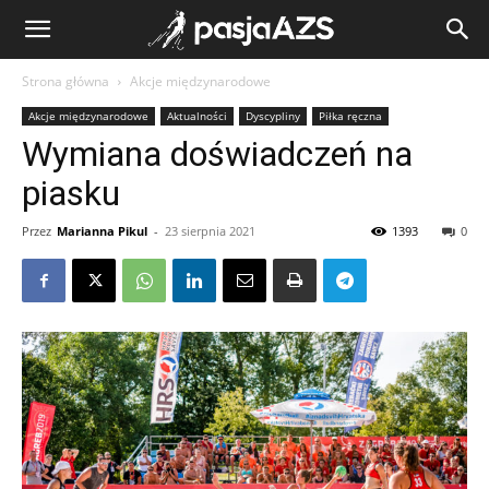
Strona główna
Akcje międzynarodowe
Akcje międzynarodowe
Aktualności
Dyscypliny
Piłka ręczna
Wymiana doświadczeń na
piasku
Przez
Marianna Pikul
-
23 sierpnia 2021
1393
0