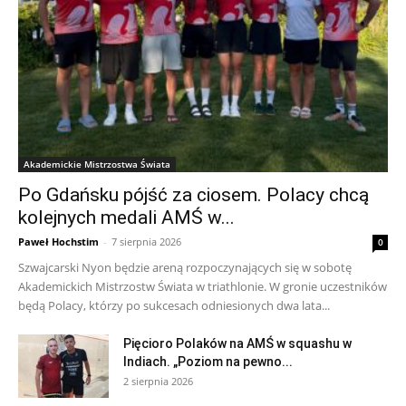
Akademickie Mistrzostwa Świata
Po Gdańsku pójść za ciosem. Polacy chcą
kolejnych medali AMŚ w...
Paweł Hochstim
-
7 sierpnia 2026
0
Szwajcarski Nyon będzie areną rozpoczynających się w sobotę
Akademickich Mistrzostw Świata w triathlonie. W gronie uczestników
będą Polacy, którzy po sukcesach odniesionych dwa lata...
Pięcioro Polaków na AMŚ w squashu w
Indiach. „Poziom na pewno...
2 sierpnia 2026