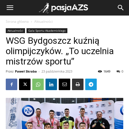
Strona główna
Aktualności
Aktualności
Gala Sportu Akademickiego
WSG Bydgoszcz kuźnią
olimpijczyków. „To uczelnia
mistrzów sportu”
Przez
Paweł Skraba
-
23 października 2023
1649
0