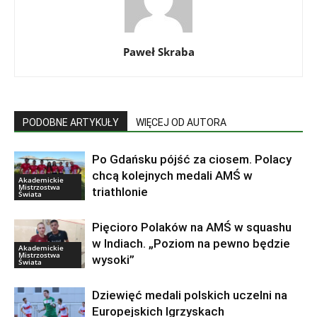
Paweł Skraba
PODOBNE ARTYKUŁY
WIĘCEJ OD AUTORA
Po Gdańsku pójść za ciosem. Polacy
chcą kolejnych medali AMŚ w
Akademickie
Mistrzostwa
triathlonie
Świata
Pięcioro Polaków na AMŚ w squashu
w Indiach. „Poziom na pewno będzie
Akademickie
Mistrzostwa
wysoki”
Świata
Dziewięć medali polskich uczelni na
Europejskich Igrzyskach