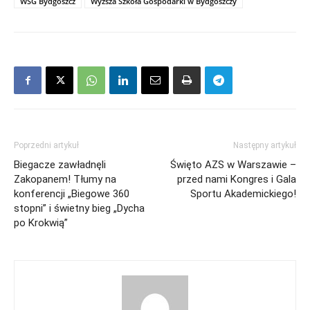
WSG Bydgoszcz
Wyższa Szkoła Gospodarki w Bydgoszczy
Poprzedni artykuł
Następny artykuł
Biegacze zawładnęli
Święto AZS w Warszawie –
Zakopanem! Tłumy na
przed nami Kongres i Gala
konferencji „Biegowe 360
Sportu Akademickiego!
stopni” i świetny bieg „Dycha
po Krokwią”