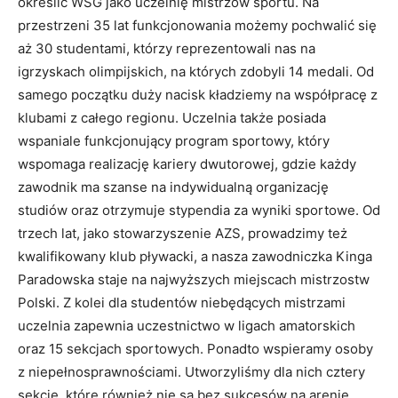
określić WSG jako uczelnię mistrzów sportu. Na
przestrzeni 35 lat funkcjonowania możemy pochwalić się
aż 30 studentami, którzy reprezentowali nas na
igrzyskach olimpijskich, na których zdobyli 14 medali. Od
samego początku duży nacisk kładziemy na współpracę z
klubami z całego regionu. Uczelnia także posiada
wspaniale funkcjonujący program sportowy, który
wspomaga realizację kariery dwutorowej, gdzie każdy
zawodnik ma szanse na indywidualną organizację
studiów oraz otrzymuje stypendia za wyniki sportowe. Od
trzech lat, jako stowarzyszenie AZS, prowadzimy też
kwalifikowany klub pływacki, a nasza zawodniczka Kinga
Paradowska staje na najwyższych miejscach mistrzostw
Polski. Z kolei dla studentów niebędących mistrzami
uczelnia zapewnia uczestnictwo w ligach amatorskich
oraz 15 sekcjach sportowych. Ponadto wspieramy osoby
z niepełnosprawnościami. Utworzyliśmy dla nich cztery
sekcje, które również nie są bez sukcesów na arenie