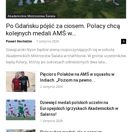
Akademickie Mistrzostwa Świata
Po Gdańsku pójść za ciosem. Polacy chcą
kolejnych medali AMŚ w...
Paweł Hochstim
-
7 sierpnia 2026
0
Szwajcarski Nyon będzie areną rozpoczynających się w sobotę
Akademickich Mistrzostw Świata w triathlonie. W gronie uczestników
będą Polacy, którzy po sukcesach odniesionych dwa lata...
Pięcioro Polaków na AMŚ w squashu w
Indiach. „Poziom na pewno...
2 sierpnia 2026
Dziewięć medali polskich uczelni na
Europejskich Igrzyskach Akademickich w
Salerno!
1 sierpnia 2026