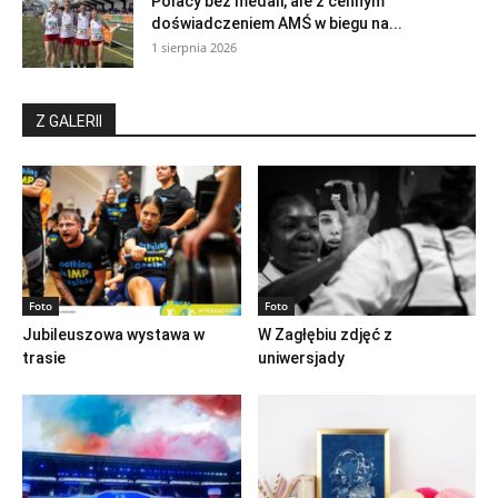
Polacy bez medali, ale z cennym
doświadczeniem AMŚ w biegu na...
1 sierpnia 2026
Z GALERII
Foto
Foto
Jubileuszowa wystawa w
W Zagłębiu zdjęć z
trasie
uniwersjady