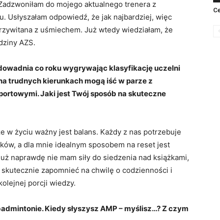
 Zadzwoniłam do mojego aktualnego trenera z
Ce
u. Usłyszałam odpowiedź, że jak najbardziej, więc
przywitana z uśmiechem. Już wtedy wiedziałam, że
dziny AZS.
udowadnia co roku wygrywając klasyfikację uczelni
na trudnych kierunkach mogą iść w parze z
ortowymi. Jaki jest Twój sposób na skuteczne
 w życiu ważny jest balans. Każdy z nas potrzebuje
ów, a dla mnie idealnym sposobem na reset jest
już naprawdę nie mam siły do siedzenia nad książkami,
mi skutecznie zapomnieć na chwilę o codzienności i
lejnej porcji wiedzy.
 badmintonie. Kiedy słyszysz AMP – myślisz…? Z czym