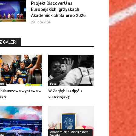
Projekt DiscoverU na
Europejskich Igrzyskach
Akademickich Salerno 2026
29 lipca 2026
Z GALERII
oto
Foto
bileuszowa wystawa w
W Zagłębiu zdjęć z
asie
uniwersjady
Akademickie Mistrzostwa
oto
Świata