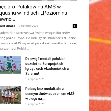
ięcioro Polaków na AMŚ w
quashu w Indiach. „Poziom na
ewno...
weł Skraba
-
2 sierpnia 2026
0
ademickie Mistrzostwa Świata w squashu znów
jdą poza Europą. Do Indii, gdzie studentki i studenci
walczą w AMŚ, wylecieli już członkowie Akademickiej
prezentacji Polski,...
Dziewięć medali polskich
uczelni na Europejskich
Igrzyskach Akademickich w
Salerno!
1 sierpnia 2026
Polacy bez medali, ale z
cennym doświadczeniem AMŚ
w biegu na...
1 sierpnia 2026