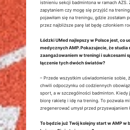
istnieniu sekcji badmintona w ramach AZS.
zapytaniem czy mogę się przyjść na trening
pojawiłam się na treningu, gdzie zostałam 
przez najbliższe parę lat będę członkiem ro
Łódzki UMed najlepszy w Polsce jest, co 
medycznych AMP. Pokazujecie, że studia 
zaangażowaniem w treningi i sukcesami sp
łączenie tych dwóch światów?
– Przede wszystkim uświadomienie sobie, że
chwili odpoczynku od codziennych obowiązk
sport, a w szczególności badminton. Kiedy 
biorę rakietę i idę na trening. To pozwala 
zregenerować umysł przed przyswajaniem ko
To będzie już Twój kolejny start w AMP w