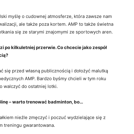
lski myślę o cudownej atmosferze, która zawsze nam
lizacji, ale także poza kortem. AMP to także świetna
otkania się ze starymi znajomymi ze sportowych aren.
 po kilkuletniej przerwie. Co chcecie jako zespół
cią?
 się przed własną publicznością i dołożyć malutką
 medycznych AMP. Bardzo byśmy chcieli w tym roku
walczyć do ostatniej lotki.
linę – warto trenować badminton, bo…
ałkiem nieźle zmęczyć i poczuć wydzielające się z
ym treningu gwarantowana.