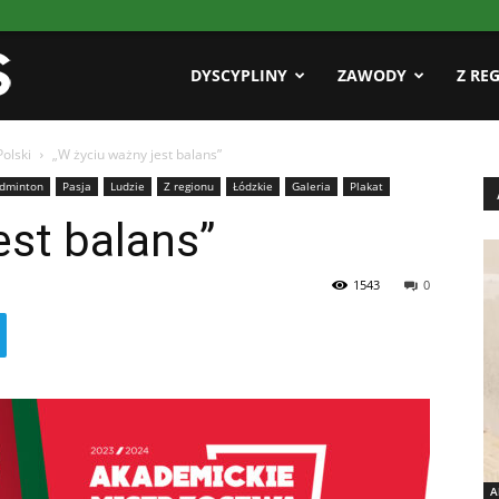
Pasja
DYSCYPLINY
ZAWODY
Z RE
olski
„W życiu ważny jest balans”
AZS
dminton
Pasja
Ludzie
Z regionu
Łódzkie
Galeria
Plakat
est balans”
1543
0
A