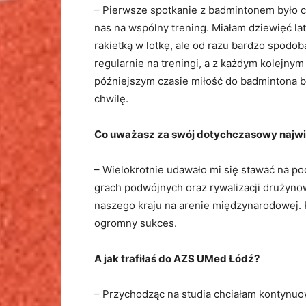
– Pierwsze spotkanie z badmintonem było c
nas na wspólny trening. Miałam dziewięć lat
rakietką w lotkę, ale od razu bardzo spodob
regularnie na treningi, a z każdym kolejny
późniejszym czasie miłość do badmintona by
chwilę.
Co uważasz za swój dotychczasowy najwi
– Wielokrotnie udawało mi się stawać na po
grach podwójnych oraz rywalizacji drużyn
naszego kraju na arenie międzynarodowej. 
ogromny sukces.
A jak trafiłaś do AZS UMed Łódź?
– Przychodząc na studia chciałam kontynuo