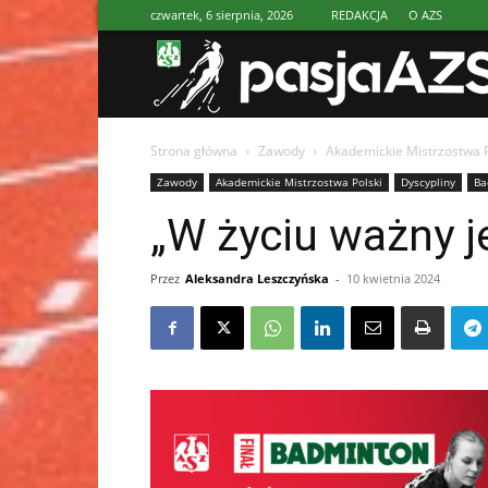
czwartek, 6 sierpnia, 2026
REDAKCJA
O AZS
Strona główna
Zawody
Akademickie Mistrzostwa P
Zawody
Akademickie Mistrzostwa Polski
Dyscypliny
Ba
„W życiu ważny j
Przez
Aleksandra Leszczyńska
-
10 kwietnia 2024