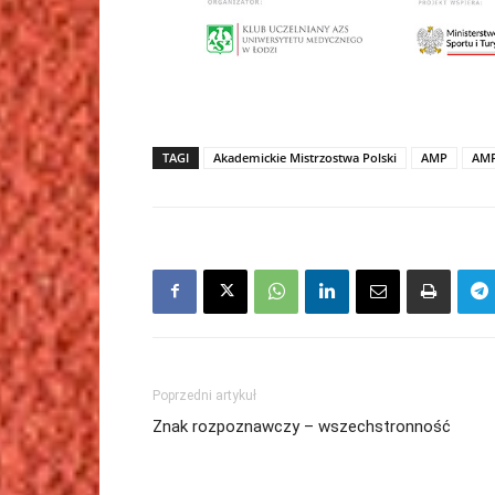
TAGI
Akademickie Mistrzostwa Polski
AMP
AMP
Poprzedni artykuł
Znak rozpoznawczy – wszechstronność