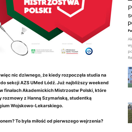
P
s
p
Pa
Ak
wy
po
Re
więc nic dziwnego, że kiedy rozpoczęła studia na
 do sekcji AZS UMed Łódź. Już najbliższy weekend
 finałach Akademickich Mistrzostw Polski, które
ury rozmowy z Hanną Szymańską, studentką
egium Wojskowo-Lekarskiego.
tonem? To była miłość od pierwszego wejrzenia?