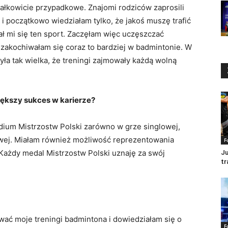
ałkowicie przypadkowe. Znajomi rodziców zaprosili
 i początkowo wiedziałam tylko, że jakoś muszę trafić
ał mi się ten sport. Zaczęłam więc uczęszczać
m zakochiwałam się coraz to bardziej w badmintonie. W
ła tak wielka, że treningi zajmowały każdą wolną
ększy sukces w karierze?
dium Mistrzostw Polski zarówno w grze singlowej,
owej. Miałam również możliwość reprezentowania
F
Każdy medal Mistrzostw Polski uznaję za swój
Ju
tr
wać moje treningi badmintona i dowiedziałam się o
F