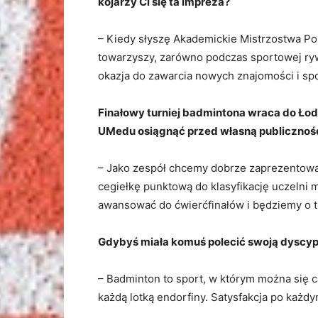
kojarzy Ci się ta impreza?
– Kiedy słyszę Akademickie Mistrzostwa Po
towarzyszy, zarówno podczas sportowej rywa
okazja do zawarcia nowych znajomości i sp
Finałowy turniej badmintona wraca do Łodzi
UMedu osiągnąć przed własną publicznoś
– Jako zespół chcemy dobrze zaprezentować
cegiełkę punktową do klasyfikację uczelni
awansować do ćwierćfinałów i będziemy o to 
Gdybyś miała komuś polecić swoją dyscyp
– Badminton to sport, w którym można się c
każdą lotką endorfiny. Satysfakcja po każd