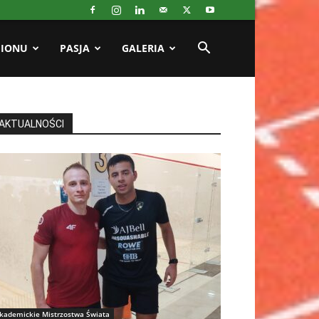
GIONU
PASJA
GALERIA
AKTUALNOŚCI
kademickie Mistrzostwa Świata