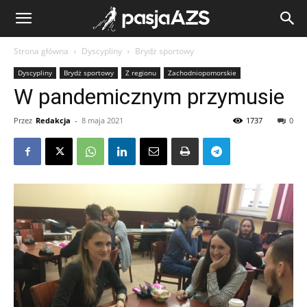
Strona główna
Dyscypliny
Brydż sportowy
Dyscypliny
Brydż sportowy
Z regionu
Zachodniopomorskie
W pandemicznym przymusie
Przez
Redakcja
-
8 maja 2021
1737
0