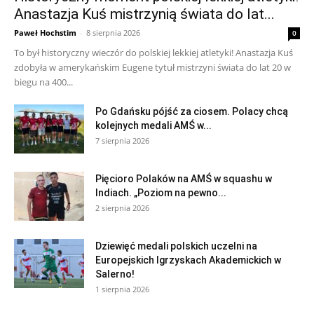
Anastazja Kuś mistrzynią świata do lat...
Paweł Hochstim
-
8 sierpnia 2026
0
To był historyczny wieczór do polskiej lekkiej atletyki! Anastazja Kuś
zdobyła w amerykańskim Eugene tytuł mistrzyni świata do lat 20 w
biegu na 400...
Po Gdańsku pójść za ciosem. Polacy chcą
kolejnych medali AMŚ w...
7 sierpnia 2026
Pięcioro Polaków na AMŚ w squashu w
Indiach. „Poziom na pewno...
2 sierpnia 2026
Dziewięć medali polskich uczelni na
Europejskich Igrzyskach Akademickich w
Salerno!
1 sierpnia 2026