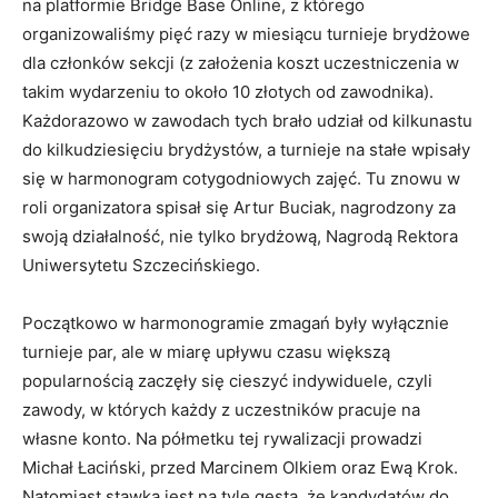
na platformie Bridge Base Online, z którego
organizowaliśmy pięć razy w miesiącu turnieje brydżowe
dla członków sekcji (z założenia koszt uczestniczenia w
takim wydarzeniu to około 10 złotych od zawodnika).
Każdorazowo w zawodach tych brało udział od kilkunastu
do kilkudziesięciu brydżystów, a turnieje na stałe wpisały
się w harmonogram cotygodniowych zajęć. Tu znowu w
roli organizatora spisał się Artur Buciak, nagrodzony za
swoją działalność, nie tylko brydżową, Nagrodą Rektora
Uniwersytetu Szczecińskiego.
Początkowo w harmonogramie zmagań były wyłącznie
turnieje par, ale w miarę upływu czasu większą
popularnością zaczęły się cieszyć indywiduele, czyli
zawody, w których każdy z uczestników pracuje na
własne konto. Na półmetku tej rywalizacji prowadzi
Michał Łaciński, przed Marcinem Olkiem oraz Ewą Krok.
Natomiast stawka jest na tyle gęsta, że kandydatów do