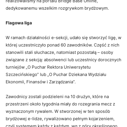
realizowaliśmy na portalu Bridge Base Online,
dedykowanemu wszelkim rozgrywkom brydżowym.
Flagowa liga
W ramach działalności e-sekcji, udało się stworzyć ligę, w
której uczestniczyło ponad 60 zawodników. Część z nich
stanowili stali słuchacze, natomiast pozostałą – osoby
związane z sekcją: absolwenci lub uczestnicy dorocznych
turniejów „O Puchar Rektora Uniwersytetu
Szczecińskiego” lub „O Puchar Dziekana Wydziału
Ekonomii, Finansów i Zarządzania”.
Zawodnicy zostali podzieleni na 10 drużyn, które na
przestrzeni około tygodnia miały do rozegrania mecz z
wyznaczonym rywalem. W stworzonej w ten sposób
brydżowej e-lidze, rywalizowano pełnym kojarzeniem,
czyli systemem każdy z każdym, wg z góry określonego