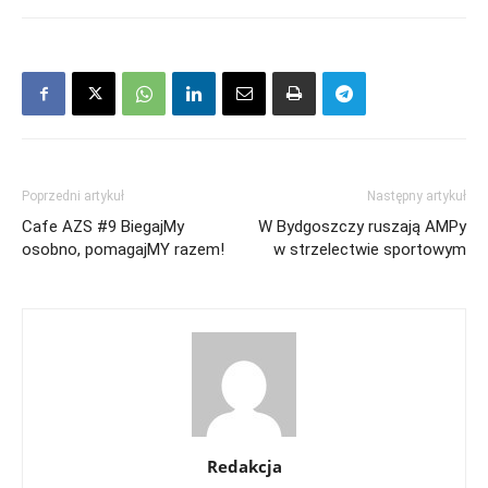
Poprzedni artykuł
Następny artykuł
Cafe AZS #9 BiegajMy
W Bydgoszczy ruszają AMPy
osobno, pomagajMY razem!
w strzelectwie sportowym
Redakcja