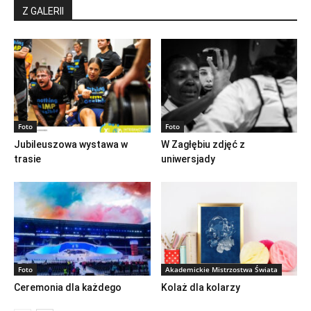
Z GALERII
Foto
Foto
Jubileuszowa wystawa w
W Zagłębiu zdjęć z
trasie
uniwersjady
Foto
Akademickie Mistrzostwa Świata
Ceremonia dla każdego
Kolaż dla kolarzy