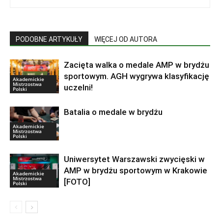
PODOBNE ARTYKUŁY
WIĘCEJ OD AUTORA
Zacięta walka o medale AMP w brydżu
sportowym. AGH wygrywa klasyfikację
Akademickie
Mistrzostwa
uczelni!
Polski
Batalia o medale w brydżu
Akademickie
Mistrzostwa
Polski
Uniwersytet Warszawski zwycięski w
AMP w brydżu sportowym w Krakowie
Akademickie
Mistrzostwa
[FOTO]
Polski