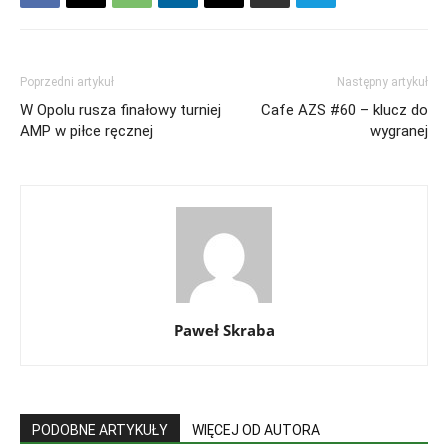
Poprzedni artykuł
Następny artykuł
W Opolu rusza finałowy turniej
Cafe AZS #60 – klucz do
AMP w piłce ręcznej
wygranej
Paweł Skraba
PODOBNE ARTYKUŁY
WIĘCEJ OD AUTORA