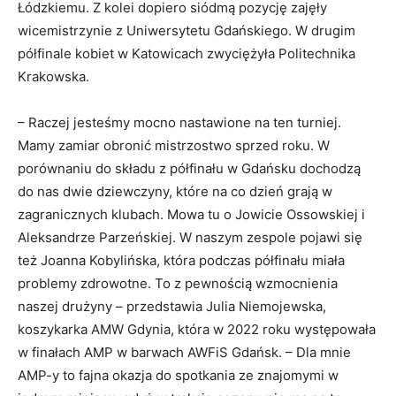
Łódzkiemu. Z kolei dopiero siódmą pozycję zajęły
wicemistrzynie z Uniwersytetu Gdańskiego. W drugim
półfinale kobiet w Katowicach zwyciężyła Politechnika
Krakowska.
– Raczej jesteśmy mocno nastawione na ten turniej.
Mamy zamiar obronić mistrzostwo sprzed roku. W
porównaniu do składu z półfinału w Gdańsku dochodzą
do nas dwie dziewczyny, które na co dzień grają w
zagranicznych klubach. Mowa tu o Jowicie Ossowskiej i
Aleksandrze Parzeńskiej. W naszym zespole pojawi się
też Joanna Kobylińska, która podczas półfinału miała
problemy zdrowotne. To z pewnością wzmocnienia
naszej drużyny – przedstawia Julia Niemojewska,
koszykarka AMW Gdynia, która w 2022 roku występowała
w finałach AMP w barwach AWFiS Gdańsk. – Dla mnie
AMP-y to fajna okazja do spotkania ze znajomymi w