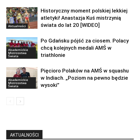
Historyczny moment polskiej lekkiej
atletyki! Anastazja Kuś mistrzynią
świata do lat 20 [WIDEO]
Aktualności
Po Gdańsku pójść za ciosem. Polacy
chcą kolejnych medali AMŚ w
Akademickie
Mistrzostwa
triathlonie
Świata
Pięcioro Polaków na AMŚ w squashu
w Indiach. „Poziom na pewno będzie
Akademickie
Mistrzostwa
wysoki”
Świata
AKTUALNOŚCI