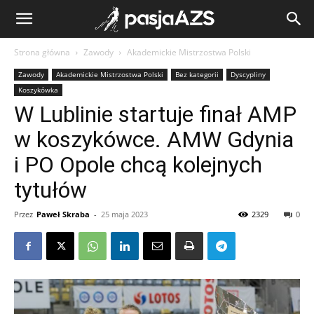
Strona główna
Zawody
Akademickie Mistrzostwa Polski
Zawody
Akademickie Mistrzostwa Polski
Bez kategorii
Dyscypliny
Koszykówka
W Lublinie startuje finał AMP
w koszykówce. AMW Gdynia
i PO Opole chcą kolejnych
tytułów
Przez
Paweł Skraba
-
25 maja 2023
2329
0