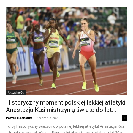
Aktualności
Historyczny moment polskiej lekkiej atletyki!
Anastazja Kuś mistrzynią świata do lat...
Paweł Hochstim
-
8 sierpnia 2026
0
To był historyczny wieczór do polskiej lekkiej atletyki! Anastazja Kuś
zdobyła w amerykańskim Eugene tytuł mistrzyni świata do lat 20 w