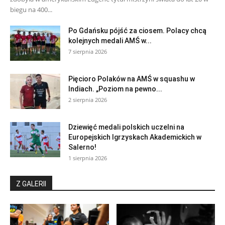
biegu na 400...
Po Gdańsku pójść za ciosem. Polacy chcą
kolejnych medali AMŚ w...
7 sierpnia 2026
Pięcioro Polaków na AMŚ w squashu w
Indiach. „Poziom na pewno...
2 sierpnia 2026
Dziewięć medali polskich uczelni na
Europejskich Igrzyskach Akademickich w
Salerno!
1 sierpnia 2026
Z GALERII