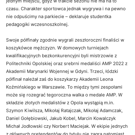
jednym miejscu, gdyż w trakcie sezonu nie ma na to
czasu. Charakter sportowca jednak wygrywa i na pewno
nie odpuścimy na parkiecie – deklaruje studentka
pedagogiki wczesnoszkolnej.
Swoje półfinały zgodnie wygrali zeszłoroczni finaliści w
koszykówce mężczyzn. W domowych turniejach
kwalifikacyjnych bezkonkurencyjni byli mistrzowie z
Politechniki Opolskiej oraz srebrni medaliści AMP 2022 z
Akademii Marynarki Wojennej w Gdyni. Trzeci, łódzki
półfinał należał zaś do koszykarzy Akademii Leona
Koźmińskiego w Warszawie. To między tymi zespołami
może się rozegrać tegoroczna walka o medale AMP. W
składzie złotych medalistów z Opola wystąpią m.in.
Szymon Kiwilsza, Mikołaj Ratajczak, Mikołaj Adamczak,
Daniel Gołębiowski, Jakub Kobel, Marcin Kowalczyk
Michał Jodłowski czy Norbert Maciejak. W ekipie jednych
z głównych pretendentów do tytułu nie zagra natomiast